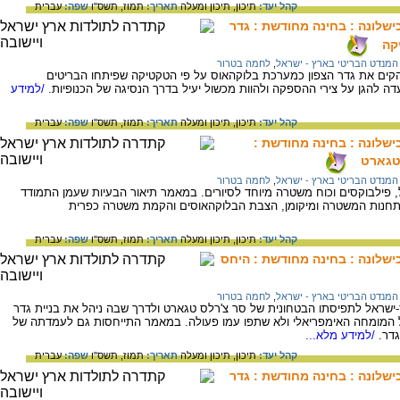
קהל יעד:
תיכון,
תיכון ומעלה
תאריך:
תמוז, תשס"ו
שפה:
עברית
שלונה : בחינה מחודשת : גדר
קה
המנדט הבריטי בארץ - ישראל
,
לחמה בטרור
ארט בסוף שנת 1936 הייתה להקים את גדר הצפון כמערכת בלוקהאוס על פי הטקטיקה שפיתחו הבריטים
/למידע
קהל יעד:
תיכון,
תיכון ומעלה
תאריך:
תמוז, תשס"ו
שפה:
עברית
שלונה : בחינה מחודשת :
טגארט
המנדט הבריטי בארץ - ישראל
,
לחמה בטרור
, פילבוקסים וכוח משטרה מיוחד לסיורים. במאמר תיאור הבעיות שעמן התמודד
 תחנות המשטרה ומיקומן, הצבת הבלוקהאוסים והקמת משטרה כפרית
קהל יעד:
תיכון,
תיכון ומעלה
תאריך:
תמוז, תשס"ו
שפה:
עברית
שלונה : בחינה מחודשת : היחס
המנדט הבריטי בארץ - ישראל
,
לחמה בטרור
ישראל לתפיסתו הבטחונית של סר צ'רלס טגארט ולדרך שבה ניהל את בניית גדר
ל המומחה האימפריאלי ולא שתפו עמו פעולה. במאמר התייחסות גם לעמדתה של
גדר.
/למידע מלא...
קהל יעד:
תיכון,
תיכון ומעלה
תאריך:
תמוז, תשס"ו
שפה:
עברית
שלונה : בחינה מחודשת : גדר