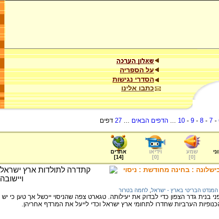
על הספריה
הסדרי נגישות
כתבו אלינו
-
7
-
8
-
9
-
10
...
הדפים הבאים
...
27
דפים
ני
שמע
וידיאו
אתרים
]
14
[
]
0
[
]
0
[
לונה : בחינה מחודשת : ניסוי
המנדט הבריטי בארץ - ישראל
,
לחמה בטרור
ר הניסוי שערך טגארט בפברואר 1938 לפני בנית גדר הצפון כדי לבדוק את יעילותה. טגארט צפה שהניסוי ייכשל אך טען כי יש
נופיות הערביות שחדרו לתחומי ארץ ישראל וכדי לייעל את המרדף אחריהן.