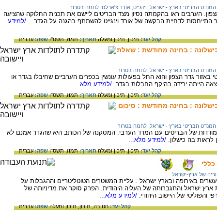
המנדט הבריטי בארץ - ישראל
,
וינגייט, אורד צ'ארלס
,
לחמה בטרור
צפון. הערבים ראו בהקמתה נסיון מצד הבריטים ליישם את תכנית החלוקה שהציעה
ר התייחסות לדחיית הבקשה של אורד וינגייט להשתתף בהגנה על הגדר.
/למידע
קהל יעד:
תיכון,
תיכון ומעלה
תאריך:
תמוז, תשס"ו
שפה:
עברית
ישלונה : בחינה מחודשת : שאלת
המנדט הבריטי בארץ - ישראל
,
לחמה בטרור
א הבריטי באזור גדר הצפון והוא החל בפעולות עונשין בכפרים הערביים שחיבלו בגדר או
צאה הייתה ירידה בהיקף החבלות בגדר.
/למידע מלא...
קהל יעד:
תיכון,
תיכון ומעלה
תאריך:
תמוז, תשס"ו
שפה:
עברית
שלונה : בחינה מחודשת : סיכום
המנדט הבריטי בארץ - ישראל
,
לחמה בטרור
מודדות של הבריטים עם המרד הערבי. המסקנה של הכותב היא שהגדר אמנם לא
לראות בה כישלון.
/למידע מלא...
קהל יעד:
תיכון,
תיכון ומעלה
תאריך:
תמוז, תשס"ו
שפה:
עברית
כללי
ריה של ארץ-ישראל
ים באירופה ובארץ ישראל : עליית המשטרים הטוטליטריים וההגבלות על
 ארץ ישראל והתגברותה של העליה היהודית. הפרק סוקר את מדיניותה של
 והפוליטי של היישוב היהודי.
/למידע מלא...
קהל יעד:
חטיבה,
תיכון,
תיכון ומעלה
שפה:
עברית