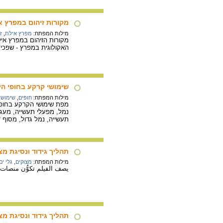
מקורות זיהום במפרץ א
מילות המפתח:
מפרץ אילת
,
ז
מקורות הזיהום במפרץ איל
האקולוגית במפרץ - שפכים 
שימושי קרקע בחופי הים הת
מילות המפתח:
חופים
,
שימושי
נמל, מפעלי תעשייה, מעגנו
תעשייה, נמל גדול, מסוף 
תהליך גידוד ונסיגת מ
מילות המפתח:
מצוקים
,
גלי ים
يصف الفيلم تكوُّن منصا
תהליך גידוד ונסיגת מצ