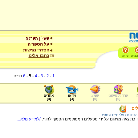
על הספריה
הסדרי נגישות
כתבו אלינו
1
-
2
-
3
-
4
-
5
-
6
דפים
ערך לקסיקוני
שמע
וידיאו
אתרים
]
4
[
]
3
[
]
0
[
]
0
[
ים
הכחדת בעלי חיים וצמחים
 כתוצאה מזיהום על ידי מפעלים הממוקמים הסמוך לחוף.
/למידע מלא...