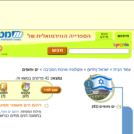
עמוד הבית
>
ישראל (חדש)
>
אקולוגיה ואיכות הסביבה
>
ים וחופים
נמצאו:
41 פריטים בנושא זה.
טקסט
תמונה
]
7
[
]
27
[
זיהום הים משפכי מפעל
ים וחופים (41)
מילות המפתח:
זיהום ים וחוף
,
בתמונה דגים מתים כנראה