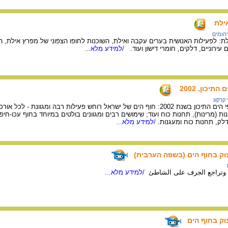
ילת
יהומים
ת: לפעילות האנושית בערים עקבה ואילת, השוכנות לחופו הצפוני של מפרץ אילת, 
עירוניים, דלקים, חומרי דישון ועוד.
/למידע מלא...
יכון, 2002
 קרקע
מפת שימושי הקרקע בחופי הים התיכון בשנת 2002: חוף הים של ישראל רוחש פעילות רבה ומ
ת (מרינות), תחנות כוח ועוד; שימושים רבים ומגוונים בולטים במיוחד בחוף עכו-חיפ
דלק, תחנות כוח ומעגנות.
/למידע מלא...
צוק בחוף הים (בשפה הערבית)
ت وتراجع الجرف على الشاطئ
/למידע מלא...
וק בחוף הים