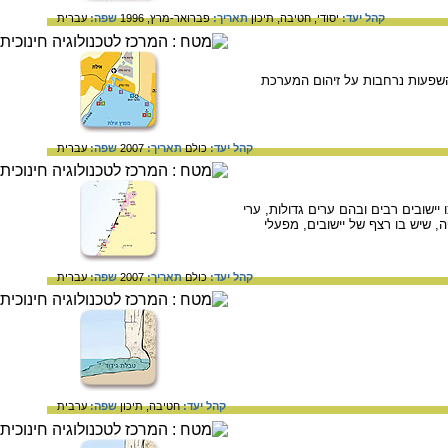
קהל יעד:
יסודי,
חטיבה,
תיכון
תאריך:
פברואר-מרץ, 1996
שפה:
עברית
השפעות נרחבות על זיהום המערכת
קהל יעד:
כולם
תאריך:
2007
שפה:
עברית
גוונת - לכל אורכו יישובים רבים ובהם ערים גדולות, ערי
ה, שיש בו רצף של יישובים, מפעלי
קהל יעד:
כולם
תאריך:
2007
שפה:
עברית
קהל יעד:
חטיבה,
תיכון
שפה:
ערבית