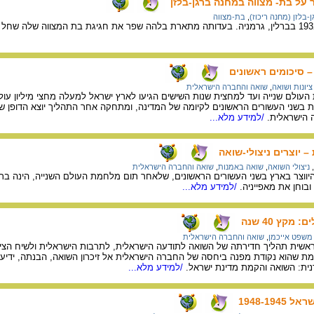
על בת- מצווה במחנה ברגן-בלזן
ן-בלזן (מחנה ריכוז)
,
בת-מצווה
– סיכומים ראשונים
ציונות ושואה
,
שואה והחברה הישראלית
לם שנייה ועד למחצית שנות השישים הגיעו לארץ ישראל למעלה מחצי מיליון עולי
 בשני העשורים הראשונים לקיומה של המדינה, ומתחקה אחר התהליך יוצא הדופן שה
 הישראלית.
/למידע מלא...
 יוצרים ניצולי-שואה
,
ניצולי השואה
,
שואה באמנות
,
שואה והחברה הישראלית
וצר בארץ בשני העשורים הראשונים, שלאחר תום מלחמת העולם השנייה, הינה בראש
ובוחן את מאפייניה.
/למידע מלא...
קץ 40 שנה
משפט אייכמן
,
שואה והחברה הישראלית
ית תהליך חדירתה של השואה לתודעה הישראלית, לתרבות הישראלית ולשיח הציבו
ומת שהוא נקודת מפנה ביחסה של החברה הישראלית אל זיכרון השואה, הבנתה, ידיעת
נית: השואה והקמת מדינת ישראל.
/למידע מלא...
1948-19