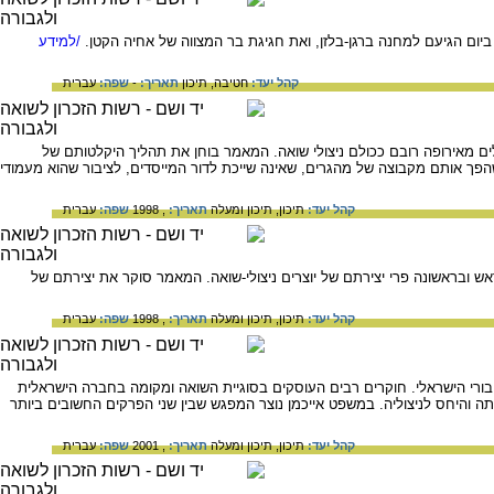
/למידע
קהל יעד:
חטיבה,
תיכון
תאריך:
-
שפה:
עברית
ם מאירופה רובם ככולם ניצולי שואה. המאמר בוחן את תהליך היקלטותם של
פך אותם מקבוצה של מהגרים, שאינה שייכת לדור המייסדים, לציבור שהוא מעמודי
קהל יעד:
תיכון,
תיכון ומעלה
תאריך:
, 1998
שפה:
עברית
 ובראשונה פרי יצירתם של יוצרים ניצולי-שואה. המאמר סוקר את יצירתם של
קהל יעד:
תיכון,
תיכון ומעלה
תאריך:
, 1998
שפה:
עברית
רי הישראלי. חוקרים רבים העוסקים בסוגיית השואה ומקומה בחברה הישראלית
ה והיחס לניצוליה. במשפט אייכמן נוצר המפגש שבין שני הפרקים החשובים ביותר
קהל יעד:
תיכון,
תיכון ומעלה
תאריך:
, 2001
שפה:
עברית