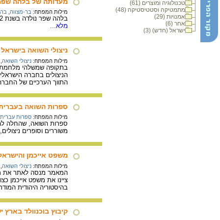
מעדותה של בלהה שפר 
טכנולוגיה ומוצרים (61)
מתמטיקה וסטטיסטיקה (48)
מילות המפתח:
בר-מצווה
,
ברג
אמנויות (29)
בלהה שפר נולדה בשנת 1932 בברלין, גרמניה. בעדותה מתארת בלהה שפר את חגיגת בת המצווה שלה שחל ביום הגיעם למחנה ברגן-בלזן, ואת חגיגת בר המצווה של אחיה הקטן.
אחר (6)
מלא...
ישראל (חדש) (3)
ניצולי השואה בישראל 
מילות המפתח:
ניצולי השואה
,
בתקופה שמשלהי מלחמת העו
הניצולים בחברה הישראלית
התווך הערכיים של החברה
ספרות השואה בעברית –
מילות המפתח:
ספרות עברית
ספרות השואה, שהחלה להיו
משוררים וסופרים ניצולים, 
משפט אייכמן והישראלים: מ
מילות המפתח:
ניצולי השואה
,
המאמר מנסה לאתר את ראש
ציינו את משפט אייכמן כצ
בהיסטוריה היהודית המודר
קיבוץ בוכנוולד בארץ ישראל 45