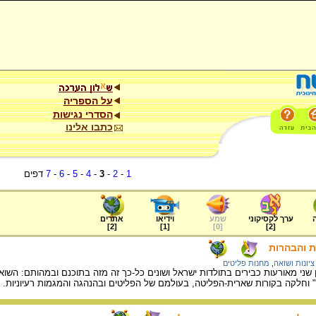
על הספריה
הסדרי נגישות
כתבו אלינו
1
-
2
-
3
-
4
-
5
-
6
-
7
דפים
ערך לקסיקוני
שמע
וידיאו
אתרים
]
2
[
]
1
[
]
0
[
]
2
[
ת והבהרות
ציונות ושואה
,
מחנות פליטים
 שני מאורעות כבירים בתולדות ישראל ושונים כל-כך זה מזה בתוכנם ובמהותם: ה
וחלקה בקורות שארית-הפליטה, בעולמם של הפליטים ובהנהגה והמגמות רעיוניות.
/