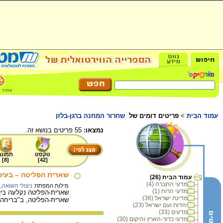
עמוד הבית
>
פריטים דומים של
שחרור המחנה ברגן-בלזן
נמצאו:
55 פריטים בנושא זה.
טקסט
תמונה
]
8
[
]
42
[
שארית הפליטה – בעיו
עמוד הבית (26)
מדעי החברה (4)
מילות המפתח:
ניצולי השואה
,
מדעי הרוח (1)
שארית-הפליטה נקלעה בין
מדינת ישראל (36)
שארית-הפליטה, ב"בריחה" 
יהדות ועם ישראל (23)
מדעים (33)
מדעי כדור-הארץ והיקום (30)