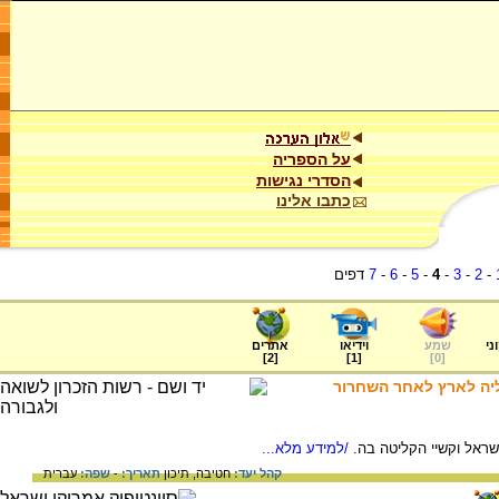
על הספריה
הסדרי נגישות
כתבו אלינו
-
2
-
3
-
4
-
5
-
6
-
7
דפים
ני
שמע
וידיאו
אתרים
]
2
[
]
1
[
]
0
[
ליה לארץ לאחר השחרור
ראל וקשיי הקליטה בה.
/למידע מלא...
קהל יעד:
חטיבה,
תיכון
תאריך:
-
שפה:
עברית