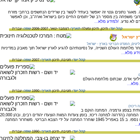
. מאגר נתונים גנטי זה יאפשר בעתיד לקשר בין שרידים הנחשפים ברחבי מזרח
י משפחה בין מספר רב של יתומים החיים כיום בישראל וארה"ב, וכן לאפשר
ם לא נודע.
/למידע מלא...
קהל יעד:
תיכון,
תיכון ומעלה
תאריך:
דצמבר-ינואר, 2006-2007
שפה:
עברית
ץ ישראל
יטים
,
המנדט הבריטי בארץ - ישראל
חר מלחמת העולם השנייה, על נסיונותיהם להגיע לארץ ישראל תוך מאבק במדיניות
דע מלא...
קהל יעד:
חטיבה,
תיכון
תאריך:
2007
שפה:
עברית
ליוני אדם, שבתום מלחמת-העולם
מלא...
קהל יעד:
חטיבה,
תיכון
תאריך:
1990
שפה:
עברית
 ריכוז)
ית בצפון גרמניה. המחנה הוקם ב
1943 וכלל 5 מחנות משנה. במרס 1944 הפך המחנה בהדרגה למחנה ריכוז, בזמן צעדות המוות הוצעדו יהודים רבים, ובהן 20,000
נשים, המחנה לא נערך לקליטתם ורבים מהם נספו. ב 15 באפריל 1945 שוחרר המחנה על ידי הצבא הבריטי. משחרור המחנה
..
קהל יעד:
חטיבה,
תיכון
תאריך:
1990
שפה:
עברית