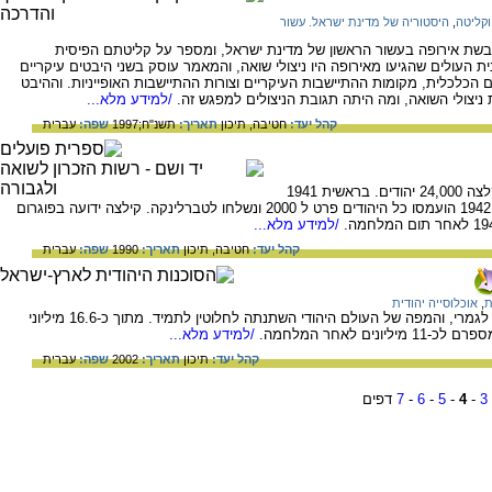
וקליטה
,
היסטוריה של מדינת ישראל. עשור
בשת אירופה בעשור הראשון של מדינת ישראל, ומספר על קליטתם הפיסית
עולים שהגיעו מאירופה היו ניצולי שואה, והמאמר עוסק בשני היבטים עיקריים
כלכלית, מקומות ההתיישבות העיקריים וצורות ההתיישבות האופייניות. וההיבט
יצולי השואה, ומה היתה תגובת הניצולים למפגש זה.
/למידע מלא...
קהל יעד:
חטיבה,
תיכון
תאריך:
תשנ"ח;1997
שפה:
עברית
עיר בדרום מזרח פולין, ערב המלחמה חיו בקלצה 24,000 יהודים. בראשית 1941
הוקם בקילצה גטו שאיכלס 27,000 יהודים. ב 1942 הועמסו כל היהודים פרט ל 2000 ונשלחו לטברלינקה. קילצה ידועה בפוגרום
/למידע מלא...
קהל יעד:
חטיבה,
תיכון
תאריך:
1990
שפה:
עברית
ת
,
אוכלוסייה יהודית
בעקבות השואה לבה של יהדות אירופה נהרס לגמרי, והמפה של העולם היהודי השתנתה לחלוטין לתמיד. מתוך כ-16.6 מיליוני
/למידע מלא...
קהל יעד:
תיכון
תאריך:
2002
שפה:
עברית
3
-
4
-
5
-
6
-
7
דפים