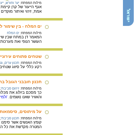
מילות המפתח:
יער וחורש
,
ייעו
אגף הייעור של קרן קיימת 
אמת, זיהוי ואיתור מוקדי
ים המלח - בין שימור ל
מילות המפתח:
ים המלח
המאמר דן במתח שבין שימ
העושר הנופי ואת מערכות 
שטחים פתוחים עירוניים 
מילות המפתח:
תכנון ערים
,
גנ
רקע כללי על סיווג שטחים
תכנון חובבני הגובל ב
מילות המפתח:
זיהום סביבתי
,
כך מסכם ביולוג את מכלו
והאוויר שאנו נושמים.
/למיד
על מיתוסים, סיסמאות ו
מילות המפתח:
תכנון סביבתי
,
קומץ האנשים אשר סימנו 
המטרה מקדשת את כל הא