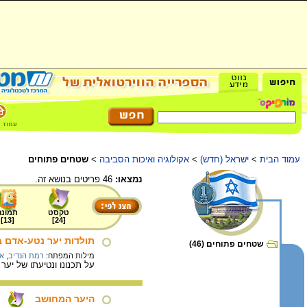
עמוד הבית
>
ישראל (חדש)
>
אקולוגיה ואיכות הסביבה
>
שטחים פתוחים
נמצאו:
46 פריטים בנושא זה.
טקסט
תמונה
]
13
[
]
24
[
תולדות יער נטע-אדם 
שטחים פתוחים (46)
מילות המפתח:
רמת הנדיב
,
אד
על תכנונו ונטיעתו של יע
היער המחושב