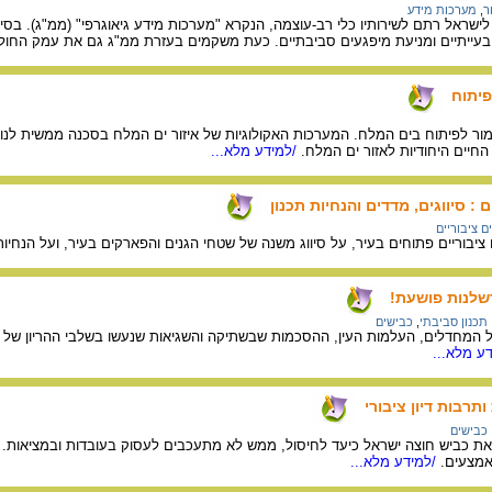
ר
,
מערכות מידע
לישראל רתם לשירותיו כלי רב-עוצמה, הנקרא "מערכות מידע גיאוגרפי" (ממ"ג). בסיס 
ם בעייתיים ומניעת מיפגעים סביבתיים. כעת משקמים בעזרת ממ"ג גם את עמק החול
פיתוח
ור לפיתוח בים המלח. המערכות האקולוגיות של איזור ים המלח בסכנה ממשית לנוכ
החיים היחודיות לאזור ים המלח.
/למידע מלא...
: סיווגים, מדדים והנחיות תכנון
ים ציבוריים
 ציבוריים פתוחים בעיר, על סיווג משנה של שטחי הגנים והפארקים בעיר, ועל הנחיו
רשלנות פושעת!
תכנון סביבתי
,
כבישים
ל המחדלים, העלמות העין, ההסכמות שבשתיקה והשגיאות שנעשו בשלבי ההריון של כ
ע מלא...
תרבות דיון ציבורי
כבישים
את כביש חוצה ישראל כיעד לחיסול, ממש לא מתעכבים לעסוק בעובדות ובמציאות.
מצעים.
/למידע מלא...