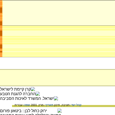
קהל יעד:
חטיבה,
תיכון
תאריך:
מרץ, 2001
שפה:
עברית