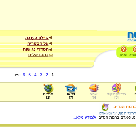
על הספריה
הסדרי נגישות
כתבו אלינו
1
-
2
-
3
-
4
-
5
-
6
דפים
ערך לקסיקוני
שמע
וידיאו
אתרים
]
2
[
]
7
[
]
0
[
]
0
[
ברמת הנדיב
ריכלות נוף
,
יער נטע-אדם
ר נטע-אדם ברמת הנדיב.
/למידע מלא...