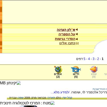
על הספריה
הסדרי נגישות
כתבו אלינו
1
-
2
-
3
-
4
-
5
דפים
ני
שמע
וידיאו
אתרים
]
2
[
]
5
[
]
0
[
 ההתיישבות
ריכל אלכסנדר לוי, ושימורו.
/למידע מלא...
קהל יעד:
כולם
תאריך:
פברואר-מרס, 2009
שפה:
עברית