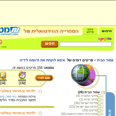
עמוד הבית
>
פריטים דומים של
אימא לוקחת את היוזמה לידיה
נמצאו:
158 פריטים בנושא זה.
טקסט
תמונה
]
14
[
]
132
[
ילדותי ובחרותי בסלוני
עמוד הבית (26)
מדעי החברה (4)
מילות המפתח:
בתי ספר
,
סיפו
מדעי הרוח (1)
תיאור התכנית וסדרי הלימ
מדינת ישראל (36)
יהדות ועם ישראל (23)
מדעים (33)
ילדותי ובחרותי בסלוניק
מדעי כדור-הארץ והיקום (30)