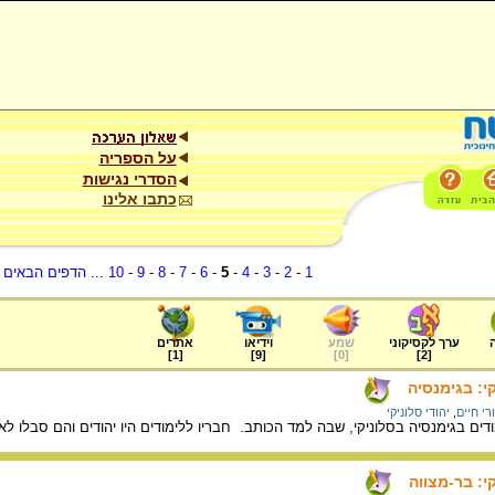
על הספריה
הסדרי נגישות
כתבו אלינו
1
-
2
-
3
-
4
-
5
-
6
-
7
-
8
-
9
-
10
...
הדפים הבאים
.
ערך לקסיקוני
שמע
וידיאו
אתרים
]
1
[
]
9
[
]
0
[
]
2
[
קי: בגימנסיה
רי חיים
,
יהודי סלוניקי
ודים בגימנסיה בסלוניקי, שבה למד הכותב. חבריו ללימודים היו יהודים והם סבלו ל
י: בר-מצווה