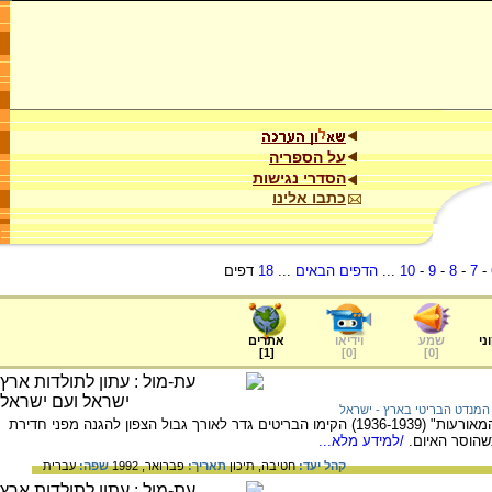
על הספריה
הסדרי נגישות
כתבו אלינו
-
7
-
8
-
9
-
10
...
הדפים הבאים
...
18
דפים
ני
שמע
וידיאו
אתרים
]
1
[
]
0
[
]
0
[
המנדט הבריטי בארץ - ישראל
בתקופת שלטון המנדט הבריטי בארץ, בזמן "המאורעות" (1936-1939) הקימו הבריטים גדר לאורך גבול הצפון להגנה מפני חדירת
שהוסר האיום.
/למידע מלא...
קהל יעד:
חטיבה,
תיכון
תאריך:
פברואר, 1992
שפה:
עברית