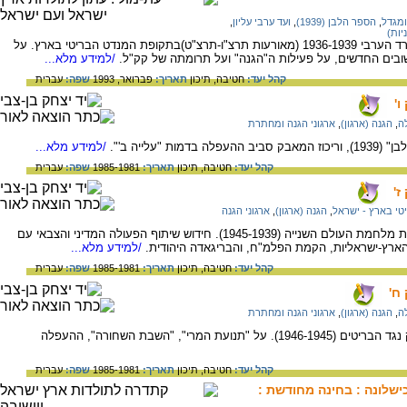
ומגדל
,
הספר הלבן (1939)
,
ועד ערבי עליון
,
יות)
סיפור ההתיישבות היהודית בגליל תוך כדי המרד הערבי 1936-1939 (מאורעות תרצ"ו-תרצ"ט)בתקופת המנדט הבריטי בארץ. על
שובים החדשים, על פעילות ה"הגנה" ועל תרומתה של קק"ל.
/למידע מלא...
קהל יעד:
חטיבה,
תיכון
תאריך:
פברואר, 1993
שפה:
עברית
'
ה
,
הגנה (ארגון)
,
ארגוני הגנה ומחתרת
עלייה ב'".
/למידע מלא...
קהל יעד:
חטיבה,
תיכון
תאריך:
1985-1981
שפה:
עברית
ז'
י בארץ - ישראל
,
הגנה (ארגון)
,
ארגוני הגנה
על התמורות בהתגבשות הכוח הצבאי בתקופת מלחמת העולם השנייה (1945-1939). חידוש שיתוף הפעולה המדיני והצבאי עם
הארץ-ישראליות, הקמת הפלמ"ח, והבריגאדה היהודית.
/למידע מלא...
קהל יעד:
חטיבה,
תיכון
תאריך:
1985-1981
שפה:
עברית
ח'
ה
,
הגנה (ארגון)
,
ארגוני הגנה ומחתרת
עם תום מלחמת העולם השניה חודש המאבק נגד הבריטים (1946-1945). על "תנועת המרי", "השבת השחורה", ההעפלה
קהל יעד:
חטיבה,
תיכון
תאריך:
1985-1981
שפה:
עברית
שלונה : בחינה מחודשת :