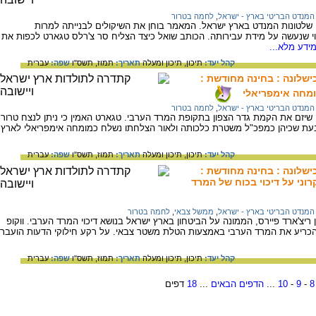
המנדט הבריטי בארץ - ישראל
,
לחמה בטרור
ו שלטונות המנדט בארץ ישראל. המאמר בוחן את השיקולים לבנייתה למרות
יסוי שנעשה על מידת עבירותה. הכותב שואל כיצד הצליח סר צ'רלס טגארט לכפות את
ידע מלא...
קהל יעד:
תיכון,
תיכון ומעלה
תאריך:
תמוז, תשס"ו
שפה:
עברית
שלונה : בחינה מחודשת :
מחה אימפריאלי
המנדט הבריטי בארץ - ישראל
,
לחמה בטרור
יזם את הקמת גדר הצפון בתקופת המרד הערבי. טגארט האמין כי ניתן לנצח טרור
י בעת שכיהן כמפכ"ל משטרת כלכותה ולאור הצלחתו נשלח כמומחה אימפריאלי לארץ
קהל יעד:
תיכון,
תיכון ומעלה
תאריך:
תמוז, תשס"ו
שפה:
עברית
שלונה : בחינה מחודשת :
רוני על דיכוי בכוח של המרד
המנדט הבריטי בארץ - ישראל
,
ממשל צבאי
,
לחמה בטרור
ן ריצ'ארד פיירס, הממונה על הביטחון בארץ ישראל בנושא דיכוי המרד הערבי. ווקופ
הכריע את המרד הערבי באמצעות הטלת משטר צבאי. על רקע חילוקי הדעות הועבר
קהל יעד:
תיכון,
תיכון ומעלה
תאריך:
תמוז, תשס"ו
שפה:
עברית
8
-
9
-
10
...
הדפים הבאים
...
18
דפים