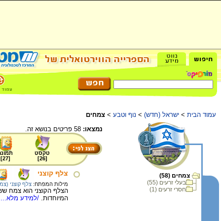
עמוד הבית
>
ישראל (חדש)
>
נוף וטבע
>
צמחים
נמצאו:
58 פריטים בנושא זה.
טקסט
תמונה
]
27
[
]
26
[
צלף קוצני
צמחים (58)
בעלי זרעים (55)
מילות המפתח:
צלף קוצני (צמ
חסרי זרעים (1)
הצלף הקוצני הוא צמח ששו
המיוחדות.
/למידע מלא...