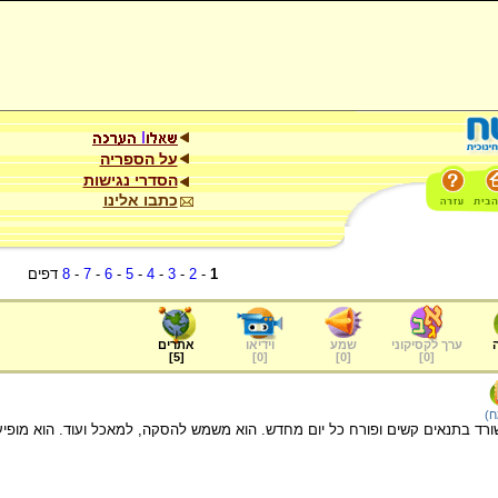
על הספריה
הסדרי נגישות
כתבו אלינו
1
-
2
-
3
-
4
-
5
-
6
-
7
-
8
דפים
ערך לקסיקוני
שמע
וידיאו
אתרים
]
5
[
]
0
[
]
0
[
]
0
[
ח)
רד בתנאים קשים ופורח כל יום מחדש. הוא משמש להסקה, למאכל ועוד. הוא מופיע