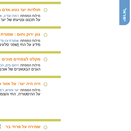
תולדות יער נטע-אדם 
מילות המפתח:
רמת הנדיב
,
אד
על תכנונו ונטיעתו של יע
גוון ירוק וחום : שמורת 
מילות המפתח:
שמורת עין גדי
מידע על החי (שפני סלעים,
מקלט לצמחים מוכים
מילות המפתח:
זיהום מים
,
הכח
הגנים הבוטאניים של אונ
היה היה יער: על אזור
מילות המפתח:
יער וחורש
,
רמת
על ההיסטוריה, החי והצומ
שמירה על פרחי בר