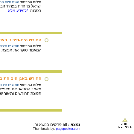
מילות המפתח:
הגנת חיות הב
ישראל מיוחדת בפרחי הבר 
בסכנה.
/למידע מלא...
החורש הים-תיכוני בעו
מילות המפתח:
חורש ים תיכוני
המאמר סוקר את תפוצת ואת
החורש באגן הים התיכו
מילות המפתח:
חורש ים תיכוני
מאמר המתאר את מאפייני ה
תפוצת החורשים ותיאור של 
נמצאו:
58 פריטים בנושא זה.
Thumbnails by:
pagepeeker.com