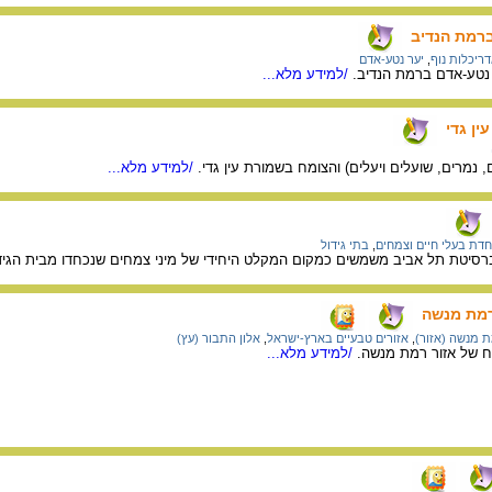
ברמת הנדיב
ריכלות נוף
,
יער נטע-אדם
ר נטע-אדם ברמת הנדיב.
/למידע מלא...
עין גדי
 נמרים, שועלים ויעלים) והצומח בשמורת עין גדי.
/למידע מלא...
דת בעלי חיים וצמחים
,
בתי גידול
יברסיטת תל אביב משמשים כמקום המקלט היחידי של מיני צמחים שנכחדו מבית הגי
 רמת מנשה
 מנשה (אזור)
,
אזורים טבעיים בארץ-ישראל
,
אלון התבור (עץ)
ח של אזור רמת מנשה.
/למידע מלא...