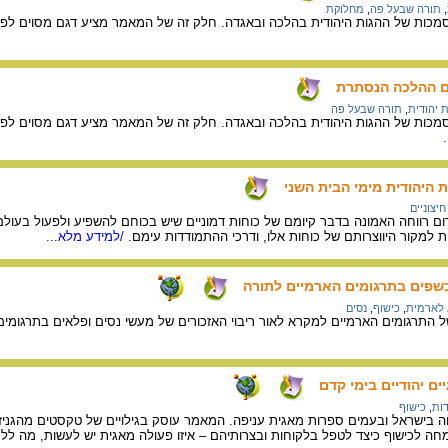
,
תורה שבעל פה
,
מחלוקת
מכות של ההגות היהודית בהלכה ובאגדה. חלק זה של המאמר מציע דגם מסוים לפי
גם ההלכה הנסתרת
 יהודית
,
תורה שבעל פה
מכות של ההגות היהודית בהלכה ובאגדה. חלק זה של המאמר מציע דגם מסוים לפיו
היהודית מימי הבית השני
יצוניים
ום רווחה האמונה בדבר קיומם של כוחות דמוניים שיש בכוחם להשפיע ולפעול בעול
 למקור היווצרותם של כוחות אלו, ודרכי ההתמודדות עימם.
/למידע מלא...
כשפים בתרגומים הארמיים לתורה
 לארמית
,
כישוף
,
נסים
 התרגומים הארמיים למקרא לאור ריבוי האזכורים של מעשי נסים ופלאים בתרגומי
ם יהודיים בימי קדם
ות
,
כישוף
בישראל ובעמים ספרות מאגית עניפה. המאמר עוסק בגילויים של טקסטים מהגניזה
חה לכישוף כיצד לטפל בלקוחות ובצרותיהם – איזו פעולה מאגית יש לעשות, מה לל