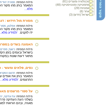
טכנולוגיה ומוצרים (61)
מילות המפתח:
מסורת יהודית
מתמטיקה וסטטיסטיקה (48)
המאמר בוחן מהו מקור הס
אמנויות (29)
מלא...
אחר (6)
ישראל (חדש) (3)
מסורת מול חידוש : ד
מילות המפתח:
אפלטון
,
מסורת
המאמר בוחן מהו מקור הס
ידו לזקנים.
/למידע מלא...
האמונה בשדים בספרות 
מילות המפתח:
כישוף
,
ספרים ח
בישראל ובעמים בזמן הקד
מתאר דעות שונות במקורות
נסים, פלאים ומעשי - 
מילות המפתח:
תרגום המקרא
המאמר בוחן את אופיים של
התרגומים.
/למידע מלא...
על ספרי מרשמים מאגיי
מילות המפתח:
עת עתיקה
,
יהד
בשלהי העת העתיקה פרחה 
מאגיה, ובהם הוראות למומ