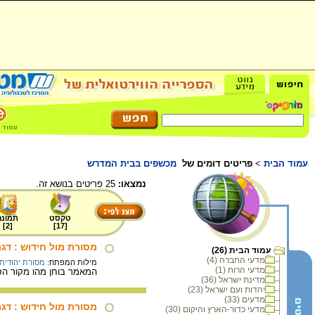
עמוד הבית
>
פריטים דומים של
מכשפים בבית המדרש
נמצאו:
25 פריטים בנושא זה.
טקסט
תמונה
]
2
[
]
17
[
מסורת מול חידוש : דג
עמוד הבית (26)
מדעי החברה (4)
מילות המפתח:
מסורת יהודית
מדעי הרוח (1)
המאמר בוחן מהו מקור הס
מדינת ישראל (36)
יהדות ועם ישראל (23)
מדעים (33)
מסורת מול חידוש : דג
מדעי כדור-הארץ והיקום (30)