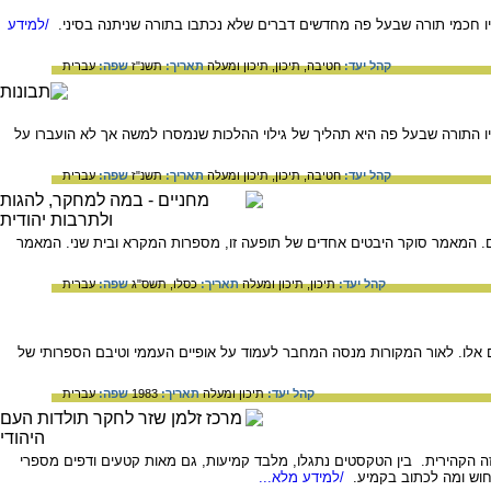
ו חכמי תורה שבעל פה מחדשים דברים שלא נכתבו בתורה שניתנה בסיני.
/למידע
קהל יעד:
חטיבה,
תיכון,
תיכון ומעלה
תאריך:
תשנ"ז
שפה:
עברית
 התורה שבעל פה היא תהליך של גילוי ההלכות שנמסרו למשה אך לא הועברו על
קהל יעד:
חטיבה,
תיכון,
תיכון ומעלה
תאריך:
תשנ"ז
שפה:
עברית
ם. המאמר סוקר היבטים אחדים של תופעה זו, מספרות המקרא ובית שני. המאמר
קהל יעד:
תיכון,
תיכון ומעלה
תאריך:
כסלו, תשס"ג
שפה:
עברית
ם אלו. לאור המקורות מנסה המחבר לעמוד על אופיים העממי וטיבם הספרותי של
קהל יעד:
תיכון ומעלה
תאריך:
1983
שפה:
עברית
 הקהירית. בין הטקסטים נתגלו, מלבד קמיעות, גם מאות קטעים ודפים מספרי
חוש ומה לכתוב בקמיע.
/למידע מלא...