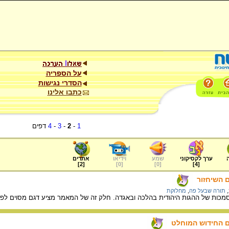
על הספריה
הסדרי נגישות
כתבו אלינו
1
-
2
-
3
-
4
דפים
ערך לקסיקוני
שמע
וידיאו
אתרים
]
2
[
]
0
[
]
0
[
]
4
[
ם השיחזור
,
תורה שבעל פה
,
מחלוקת
מכות של ההגות היהודית בהלכה ובאגדה. חלק זה של המאמר מציע דגם מסוים לפיו
ם החידוש המוחלט