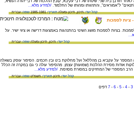
ר חורבן בית שני: שיטתו של רבי עקיבא, קובץ ההלכות של רבי יהודה הנשיא,
אים" ל"אמוראים", והתהוותו ומהותו של התלמוד.
/למידע מלא...
קהל יעד:
תיכון,
תיכון ומעלה
תאריך:
1985-1981
שפה:
עברית
 ציות לסמכות
ות. בציות לסמכות מושג השינוי בהתנהגות באמצעות דרישה או ציווי ישיר. על
...
קהל יעד:
תיכון,
תיכון ומעלה
שפה:
עברית
ז) המספר על עקביא בן מהללאל ועל מחלוקת בינו ובין חכמים. הסיפור עוסק בשאלה
ות אודות מסירת ההלכות (שמועות) עצמן. מהסיפור עולה כי גם במקרה זה הכלל
 הרב המספרי של המחזיקים במסורת מסוימת.
/למידע מלא...
קהל יעד:
תיכון
תאריך:
תשמ"ט
שפה:
עברית
3
-
4
-
5
-
6
-
7
דפים