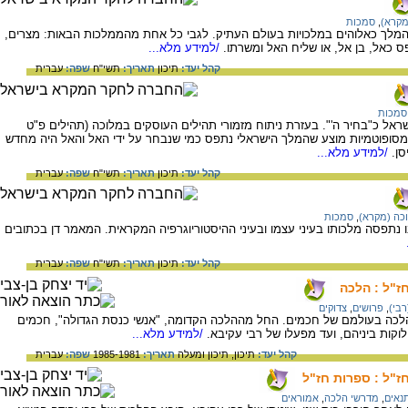
מקרא)
,
סמכות
מלך כאלוהים במלכויות בעולם העתיק. לגבי כל אחת מהממלכות הבאות: מצרים,
ס כאל, בן אל, או שליח האל ומשרתו.
/למידע מלא...
קהל יעד:
תיכון
תאריך:
תשי"ח
שפה:
עברית
סמכות
ל כ"בחיר ה'". בעזרת ניתוח מזמורי תהילים העוסקים במלוכה (תהילים פ"ט
מסופוטמיות מוצע שהמלך הישראלי נתפס כמי שנבחר על ידי האל והאל היה מחדש
ן.
/למידע מלא...
קהל יעד:
תיכון
תאריך:
תשי"ח
שפה:
עברית
כה (מקרא)
,
סמכות
נתפסה מלכותו בעיני עצמו ובעיני ההיסטוריוגרפיה המקראית. המאמר דן בכתובים
קהל יעד:
תיכון
תאריך:
תשי"ח
שפה:
עברית
חז"ל : הלכה
רבי)
,
פרושים
,
צדוקים
כה בעולמם של חכמים. החל מההלכה הקדומה, "אנשי כנסת הגדולה", חכמים
לוקות ביניהם, ועד מפעלו של רבי עקיבא.
/למידע מלא...
קהל יעד:
תיכון,
תיכון ומעלה
תאריך:
1985-1981
שפה:
עברית
חז"ל : ספרות חז"ל
נאים
,
מדרשי הלכה
,
אמוראים