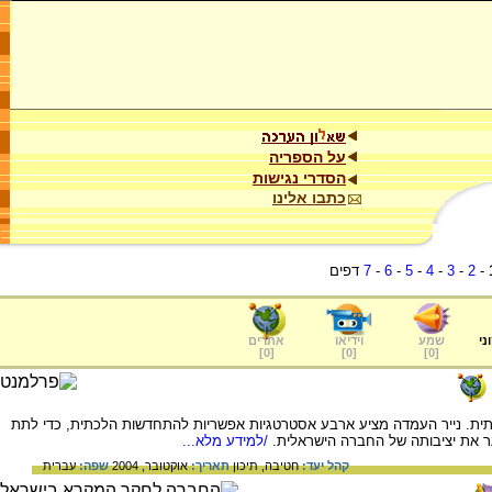
על הספריה
הסדרי נגישות
כתבו אלינו
-
2
-
3
-
4
-
5
-
6
-
7
דפים
ני
שמע
וידיאו
אתרים
]
0
[
]
0
[
]
0
[
כתית. נייר העמדה מציע ארבע אסטרטגיות אפשריות להתחדשות הלכתית, כדי לתת
ער את יציבותה של החברה הישראלית.
/למידע מלא...
קהל יעד:
חטיבה,
תיכון
תאריך:
אוקטובר, 2004
שפה:
עברית