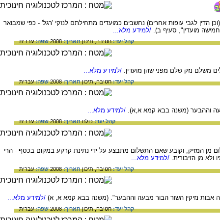
 הדין לגבי עופות אחרים) נחשבים כמוּעדים מתחילתם לנזקי 'רגל' - כפי שמבואר
חמישה מועדין
", סעיף ב).
/למידע מלא...
קהל יעד:
חטיבה,
תיכון
תאריך:
2008
שפה:
עברית
ם משלם נזק שלם מפני שהן מועדין.
/למידע מלא...
קהל יעד:
חטיבה,
תיכון
תאריך:
2008
שפה:
עברית
עה וההבער (משנה בבא קמא א,א).
/למידע מלא...
קהל יעד:
כולם
תאריך:
2008
שפה:
עברית
ום מן המזיק, וקובע שאם התשלום מתבצע על ידי נתינת קרקע במקום בכסף - הרי
ולא מן הזיבורית.
/למידע מלא...
קהל יעד:
חטיבה,
תיכון
תאריך:
2008
שפה:
עברית
 אבות נזיקין השור הבור מבעה וההבער". (משנה בבא קמא א, א)
/למידע מלא...
קהל יעד:
חטיבה,
תיכון
תאריך:
2008
שפה:
עברית