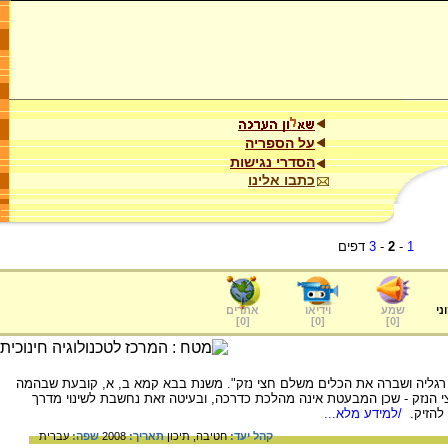
על הספריה
הסדרי נגישות
כתבו אלינו
1
-
2
-
3
דפים
ני
שמע
וידיאו
אתרים
]
0
[
]
0
[
]
0
[
 רגליה ושברה את הכלים משלם חצי נזק". משנת בבא קמא ב, א, קובעת שבהמה
 הנזק - שכן המבעטת אינה מהלכת כדרכה, ובעיטה זאת נחשבת לשינוי מדרך
 להזיק.
/למידע מלא...
קהל יעד:
חטיבה,
תיכון
תאריך:
2008
שפה:
עברית