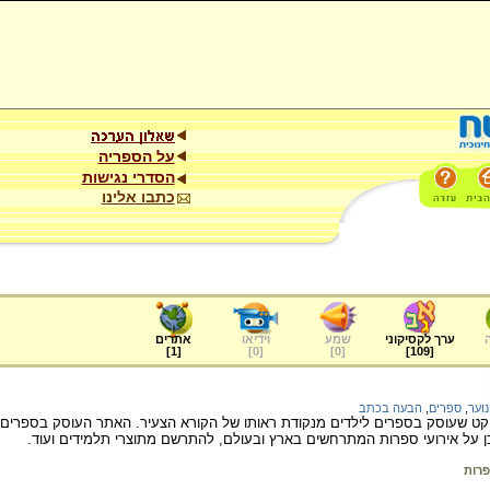
על הספריה
הסדרי נגישות
כתבו אלינו
ערך לקסיקוני
שמע
וידיאו
אתרים
]
1
[
]
0
[
]
0
[
]
109
[
נוער
,
ספרים
,
הבעה בכתב
יקט שעוסק בספרים לילדים מנקודת ראותו של הקורא הצעיר. האתר העוסק בספרים, 
 על אירועי ספרות המתרחשים בארץ ובעולם, להתרשם מתוצרי תלמידים ועוד.
רות