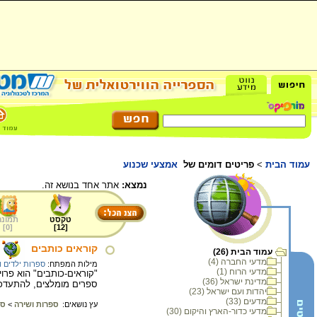
עמוד הבית
>
פריטים דומים של
אמצעי שכנוע
נמצא:
אתר אחד בנושא זה.
טקסט
תמונה
]
0
[
]
12
[
קוראים כותבים
עמוד הבית (26)
מדעי החברה (4)
מילות המפתח:
ספרות ילדים ו
מדעי הרוח (1)
"קוראים-כותבים" הוא פרו
מדינת ישראל (36)
ספרים מומלצים, להתעדכן
יהדות ועם ישראל (23)
מדעים (33)
עץ נושאים:
ספרות ושירה
>
ספ
מדעי כדור-הארץ והיקום (30)