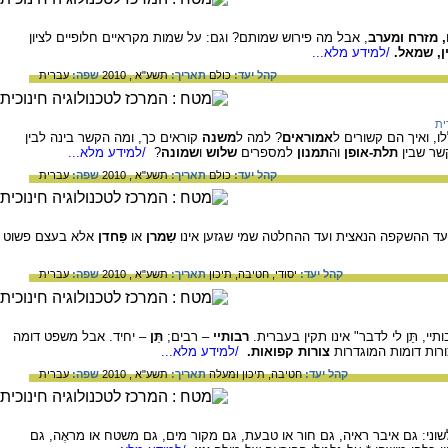
, מזרח ומערב
, אבל מה פירוש שמותם? וגם: על שמות מקראיים חלופיים לציון
מין, שמאל.
/למידע מלא...
קהל יעד:
כולם
תאריך:
תשע"א , 2010
שפה:
עברית
ית
, ואיך הם קשורים ל
אמוראים
? למה ל
משנה
קוראים כך, ומה הקשר בינה לבין
שר שבין
תלת-אופן
וה
תמנון
למספרים
שלוש
ו
שמונה
?
/למידע מלא...
קהל יעד:
כולם
תאריך:
תשע"א , 2010
שפה:
עברית
עד ההשקפה הנאצית ועד ההחלטה שמי שגזען אינו
שַמרן
או
פַּחדן
אלא בעצם פשוט
קהל יעד:
יסודי,
חטיבה,
תיכון
תאריך:
תשע"א , 2010
שפה:
עברית
י, תֵּן לי לדבר" אינו תקין בעברית.
רבותיי
– רבים;
תֵּן
– יחיד. אבל משפט דומה
ורות דומות המוגדרות
צורות קפואות.
/למידע מלא...
קהל יעד:
חטיבה,
תיכון ומעלה
תאריך:
תשע"א , 2010
שפה:
עברית
וני: גם איבר ראיה, גם חור או טבעת, גם מקור מים, גם משטח או מראֶה, גם