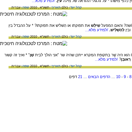
וין כלפי מישהו * על גלגולי ההוראה של מילה
עין.
/למידע מלא...
קהל יעד:
כולם
תאריך:
תשע"א , 2010
שפה:
עברית
לושה? והאם המפעל
שִׁילֵש
את תפוקתו או הִשׁלישׁ את תפוקתו? * על ההבדל בין
ובין
לְהַשְׁלְישׁ.
/למידע מלא...
קהל יעד:
כולם
תאריך:
תשע"א , 2010
שפה:
עברית
וּ הוא היה שָׁר בתקופת המקרא ייתכן שהיה שר "אני הולך לבית
שָׁן
" * ואיך זה קשור
רְאוּבֵן
?
/למידע מלא...
קהל יעד:
כולם
תאריך:
תשע"א , 2010
שפה:
עברית
8
-
9
-
10
...
הדפים הבאים
...
21
דפים