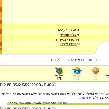
על הספריה
הסדרי נגישות
כתבו אלינו
-
7
-
8
-
9
-
10
...
הדפים הבאים
...
21
דפים
ני
שמע
וידיאו
אתרים
]
2
[
]
0
[
]
0
[
מנם? במקרא המילה
עולם
כלל לא באה במשמעות מקום אלא במשמעות
זמן
, כלומר
וקיימת.
/למידע מלא...
קהל יעד:
כולם
תאריך:
תשע"א , 2010
שפה:
עברית