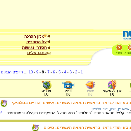
על הספריה
הסדרי נגישות
כתבו אלינו
1
-
2
-
3
-
4
-
5
-
6
-
7
-
8
-
9
-
10
...
הדפים הבאים
.
ערך לקסיקוני
שמע
וידיאו
אתרים
]
1
[
]
9
[
]
0
[
]
1
[
 נוסע יהודי-גרמני בראשית המאה העשרים: אישים יהודיים בסלוניקי
,
אפשטיין, יצחק
,
יהודי סלוניקי
 צבי קלצל מתאר בספרו "בסלוניקי" כמה מבעלי התפקידים בקהילה ובמוסדותיה.
/ל
 נוסע יהודי-גרמני בראשית המאה העשרים: סיכום