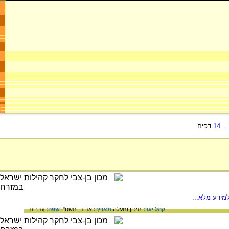
..
14
דפים
מידע מלא...
קהל יעד:
תיכון ומעלה
תאריך:
אביב, תשס"ו
שפה:
עברית