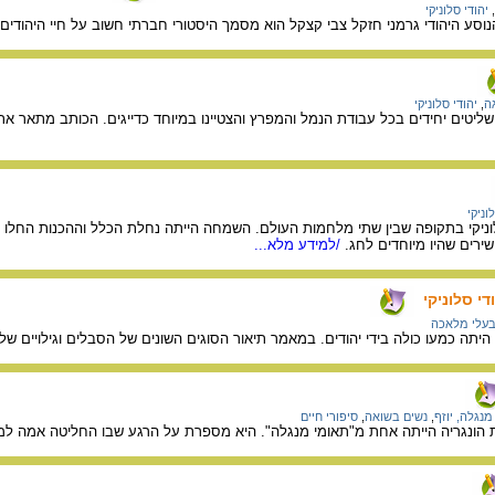
,
יהודי סלוניקי
וסע היהודי גרמני חזקל צבי קצקל הוא מסמך היסטורי חברתי חשוב על חיי היהודים ב
גה
,
יהודי סלוניקי
 סלוניקי שליטים יחידים בכל עבודת הנמל והמפרץ והצטיינו במיוחד כדייגים. הכותב מתא
וניקי
לוניקי בתקופה שבין שתי מלחמות העולם. השמחה הייתה נחלת הכלל וההכנות החלו 
ירים שהיו מיוחדים לחג.
/למידע מלא...
י סלוניקי
עלי מלאכה
יתה כמעו כולה בידי יהודים. במאמר תיאור הסוגים השונים של הסבלים וגילויים של
מנגלה, יוזף
,
נשים בשואה
,
סיפורי חיים
ת הונגריה הייתה אחת מ"תאומי מנגלה". היא מספרת על הרגע שבו החליטה אמה למס