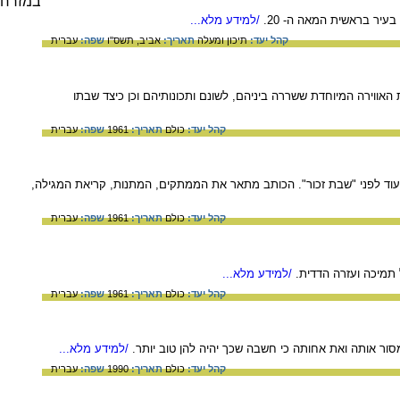
עיר בראשית המאה ה- 20.
/למידע מלא...
קהל יעד:
תיכון ומעלה
תאריך:
אביב, תשס"ו
שפה:
עברית
ר את האווירה המיוחדת ששררה ביניהם, לשונם ותכונותיהם וכן כיצד שבתו
קהל יעד:
כולם
תאריך:
1961
שפה:
עברית
עוד לפני "שבת זכור". הכותב מתאר את הממתקים, המתנות, קריאת המגילה,
קהל יעד:
כולם
תאריך:
1961
שפה:
עברית
 תמיכה ועזרה הדדית.
/למידע מלא...
קהל יעד:
כולם
תאריך:
1961
שפה:
עברית
ור אותה ואת אחותה כי חשבה שכך יהיה להן טוב יותר.
/למידע מלא...
קהל יעד:
כולם
תאריך:
1990
שפה:
עברית