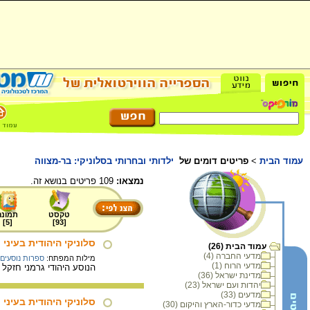
עמוד הבית
>
פריטים דומים של
ילדותי ובחרותי בסלוניקי: בר-מצווה
נמצאו:
109 פריטים בנושא זה.
טקסט
תמונה
]
5
[
]
93
[
סלוניקי היהודית בעיני
עמוד הבית (26)
מדעי החברה (4)
מילות המפתח:
ספרות נוסעים
מדעי הרוח (1)
הנוסע היהודי גרמני חזקל
מדינת ישראל (36)
יהדות ועם ישראל (23)
מדעים (33)
סלוניקי היהודית בעיני
מדעי כדור-הארץ והיקום (30)