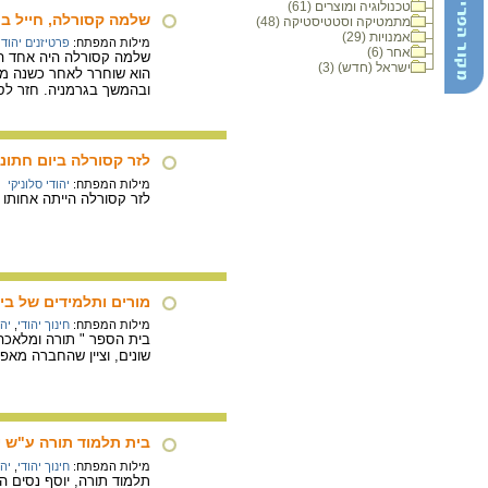
טכנולוגיה ומוצרים (61)
שלמה קסורלה, חייל בצב
מתמטיקה וסטטיסטיקה (48)
אמנויות (29)
מילות המפתח:
פרטיזנים יהודי
אחר (6)
שלמה קסורלה היה אחד החי
ישראל (חדש) (3)
הוא שוחרר לאחר כשנה מאח
ובהמשך בגרמניה. חזר לס
לזר קסורלה ביום חתונתה, 
מילות המפתח:
יהודי סלוניקי
לזר קסורלה הייתה אחותו
מורים ותלמידים של בית הס
מילות המפתח:
חינוך יהודי
,
יהו
שונים, וציין שהחברה מא
בית תלמוד תורה ע"ש יוס
מילות המפתח:
חינוך יהודי
,
יהו
תלמוד תורה, יוסף נסים ה