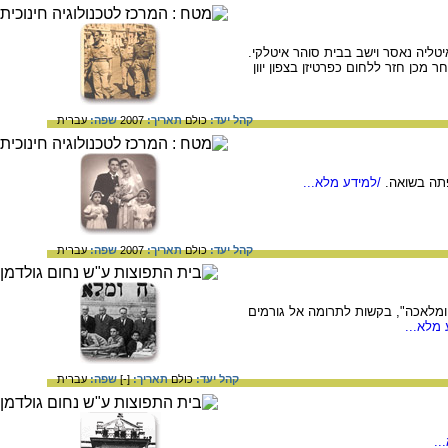
טליה נאסר וישב בבית סוהר איטלקי.
כן חזר ללחום כפרטיזן בצפון יוון
קהל יעד:
כולם
תאריך:
2007
שפה:
עברית
תה בשואה.
/למידע מלא...
קהל יעד:
כולם
תאריך:
2007
שפה:
עברית
1930 שלח משה בנווניסטי, נשיא "תורה ומלאכה", בקשות לתרומה אל גורמים
מלא...
קהל יעד:
כולם
תאריך:
[-]
שפה:
עברית
..