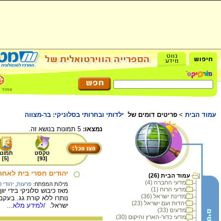
עמוד הבית
>
פריטים דומים של
ילדותי ובחרותי בסלוניקי: בר-מצווה
נמצאו:
5 תמונות בנושא זה.
טקסט
תמונה
]
5
[
]
93
[
יהודים חסרי בית לאחר הפ
עמוד הבית (26)
מדעי החברה (4)
מילות המפתח:
פרעות
,
יהודי ס
מדעי הרוח (1)
מדינת ישראל (36)
נותרו ללא קורת גג. בעקב
יהדות ועם ישראל (23)
ישראל.
/למידע מלא...
מדעים (33)
מדעי כדור-הארץ והיקום (30)