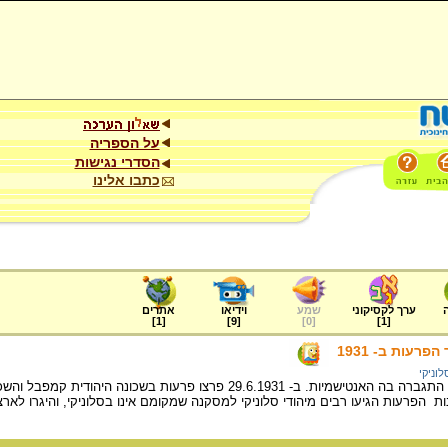
על הספריה
הסדרי נגישות
כתבו אלינו
ערך לקסיקוני
שמע
וידיאו
אתרים
]
1
[
]
9
[
]
0
[
]
1
[
רעות ב- 1931
לוניקי
ות הפרעות הגיעו רבים מיהודי סלוניקי למסקנה שמקומם אינו בסלוניקי, והיגרו לא