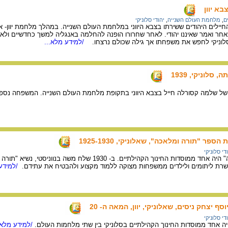
א יוון
ם
,
מלחמת העולם השנייה
,
יהודי סלוניקי
ילים היהודים ששירתו בצבא היווני במלחמת העולם השנייה. במהלך מלחמת יוון- אי
ר ואמר שאיננו יהודי. לאחר שחרורו הופנה להחלמה באנגליה למשך כחדשיים ולאחר מ
לוניקי לחפש את משפחתו אך גילה שכולם נרצחו.
/למידע מלא...
סלוניקי, 1939
 של שלמה קסורלה חייל בצבא היווני בתקופת מלחמת העולם השנייה. המשפחה נספ
פר "תורה ומלאכה", שאלוניקי, 1925-1930
די סלוניקי
בית הספר " תורה ומלאכה" היה אחד ממוסדות החינוך הקהילתיים. ב- 
פשרת ליתומים ולילדים ממשפחות מצוקה ללמוד מקצוע ולהבטיח את עתידם.
/למידע 
ף יצחק ניסים, שאלוניקי, יוון, המאה ה- 20
די סלוניקי
יה אחד ממוסדות החינוך הקהילתיים בסלוניקי בין שתי מלחמות העולם.
/למידע מלא.