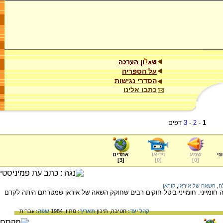
על הספריה
הסדרי נגישות
כתבו אלינו
1
-
2
-
3
דפים
ני
שמע
וידיאו
אתרים
]
3
[
]
0
[
]
0
[
ה
,
השאח של איראן
,
קוראן
חומייני. חומייני ביטל חוקים רבים שחוקק השאה של איראן שמטרתם היתה לקדם
קהל יעד:
חטיבה,
תיכון
תאריך:
סתיו, 1984
שפה:
עברית