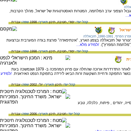
ללה
גבול הצפוני ערב המלחמה, המטרות האסטרטגיות של ישראל, מהלך הקרבות,
...
קהל יעד:
יסודי,
חטיבה,
תיכון
תאריך:
1998
שפה:
עברית
ישראל
פרסי, 1990-1991
,
חזבאללה
טרור של חזבאללה בצפון הארץ, "אינתיפאדה" פורצת בגדה המערבית וברצועת
("מלחמת המפרץ").
/למידע מלא...
קהל יעד:
יסודי,
חטיבה,
תיכון
תאריך:
1998
שפה:
עברית
ית
תעשיית הנפט האיראנית עומדת בפני משבר, לאחר התדרדרות ארוכה שהחלה עם פרוץ המהפכה ב- 1979 ושנמשכה בעת
כושר התפוקה ודחיית השקעות זרות הביאו לירידה בתפוקת הנפט האיראנית.
/למידע
קהל יעד:
תיכון
תאריך:
יולי, 2002
שפה:
עברית
סייה, יהודים , פיתוח, כלכלה, טבע
קהל יעד:
חטיבה,
תיכון
תאריך:
2006
שפה:
עברית