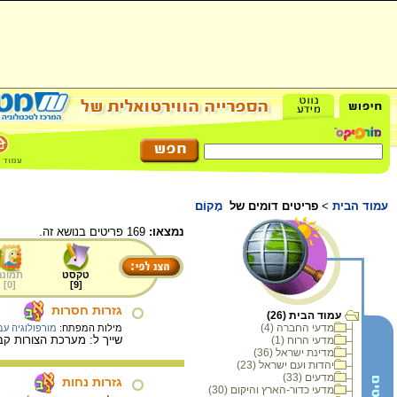
עמוד הבית
>
פריטים דומים של
מָקוֹם
נמצאו:
169 פריטים בנושא זה.
טקסט
תמונה
]
0
[
]
9
[
גזרות חסרות
עמוד הבית (26)
מדעי החברה (4)
מילות המפתח:
מורפולוגיה עב
שייך ל: מערכת הצורות קבוצת
מדעי הרוח (1)
מדינת ישראל (36)
יהדות ועם ישראל (23)
מדעים (33)
גזרות נחות
מדעי כדור-הארץ והיקום (30)