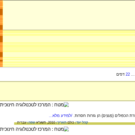
..
22
דפים
ת הכפולים (מְגִנִּים) הן גזרות חסרות.
/למידע מלא...
קהל יעד:
כולם
תאריך:
2010, תשע"א
שפה:
עברית