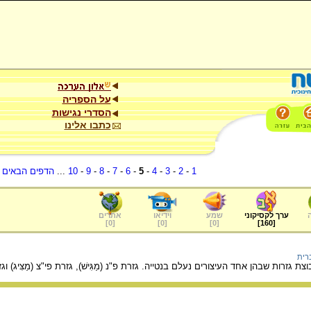
על הספריה
הסדרי נגישות
כתבו אלינו
1
-
2
-
3
-
4
-
5
-
6
-
7
-
8
-
9
-
10
...
הדפים הבאים
.
ערך לקסיקוני
שמע
וידיאו
אתרים
]
0
[
]
0
[
]
0
[
]
160
[
רית
 גזרות שבהן אחד העיצורים נעלם בנטייה. גזרת פ"נ (מַגִּישׁ), גזרת פי"צ (מַצִּיג) וגזר