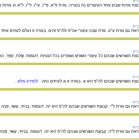
רית
גזרות שבהן אחד העיצורים נח בנטייה. גזרת פ"א, פי"ו, עי"ו, לי"ו, ל"א הן גזרות נחות. דוגמו
רית
ראת גם גזרת ע"ע. גזרה שבה עיצורי עה"פ ולה"פ זהים. בגזרה זו נעלם לעתים אחד ה
רית
השורשים שבהם כל עיצורי השורש נשמרים בכל הנטיות. דוגמות: שָׁלַח, סִפֵּר, הִתְפַּצֵּל, מִ
רית
וצת השורשים שבהם לה"פ היא א. בגזרה זו א לעיתים נחה.
/למידע מלא...
רית
גם גזרת ל"י. קבוצת השורשים שבהם לה"פ היא י/ה. דוגמות: בָּנִיתִי, עָשׂוּי, פְּנִיָּה.
רית
 גם גזרת ל"ה. קבוצת השורשים שבהם לה"פ היא י/ה. דוגמות: בָּנִיתִי, עָשׂוּי, פְּנִיָּה