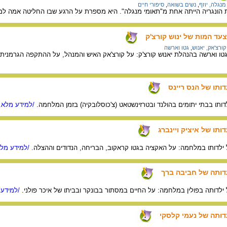
מנגלה, יוזף
,
נשים בשואה
,
סיפורי חיים
ת הונגריה הייתה אחת מ"תאומי מנגלה". היא מספרת על הרגע שבו החליטה אמה למס
עד המות של ינוש קורצ'ק
קורצ'אק, יאנוש
,
גטו וארשה
גטו וארשה בהנהלת יאנוש קורצ'ק: על קורצ'אק האיש והמנהל, על ההתקפה הגרמנית ש
דותו של הנס ריינס
דותו בבתי יתומים בהולנד ובטרזינשטאט (צ'כוסלובקיה) בזמן המלחמה.
/למידע מלא..
ותו של איציק ויינברג
על ילדותו במלחמה: על האקציה בגטו קראקוב, הבריחה, הנדודים וההצלה.
/למידע מלא
עדותה של חביבה ברך
לדותה בפולין במלחמה: על החיים במסתור בבונקר ובביתו של איכר פולני.
/למידע 
עדותה של נעמי קלסקי