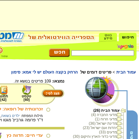
עמוד הבית
>
פריטים דומים של
הרחק בקצה העולם יש לי אמא: סימון
נמצאו:
109 פריטים בנושא זה.
טקסט
תמונה
]
42
[
]
60
[
זכרונותיה של רופאה: 
עמוד הבית (26)
מדעי החברה (4)
מילות המפתח:
ילדים בשואה
,
מדעי הרוח (1)
ד"ר פרומה גורביץ' מגטו ויליאמפולה שבקובנה מתאר
מדינת ישראל (36)
יהדות ועם ישראל (23)
מדעים (33)
עדי חיים: חדווה כץ
מדעי כדור-הארץ והיקום (30)