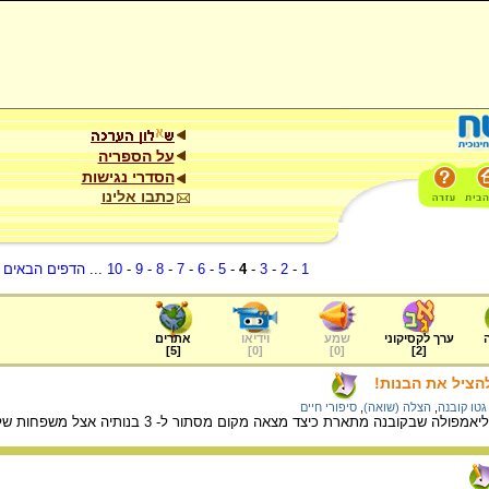
על הספריה
הסדרי נגישות
כתבו אלינו
1
-
2
-
3
-
4
-
5
-
6
-
7
-
8
-
9
-
10
...
הדפים הבאים
.
ערך לקסיקוני
שמע
וידיאו
אתרים
]
5
[
]
0
[
]
0
[
]
2
[
להציל את הבנות!
גטו קובנה
,
הצלה (שואה)
,
סיפורי חיים
ת כיצד מצאה מקום מסתור ל- 3 בנותיה אצל משפחות של רופאים שלמדו אתה וכיצד סייעה להוציא ילדים אחרים מהגטו.