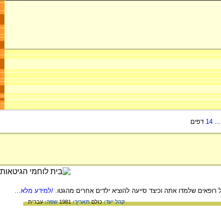
..
14
דפים
/למידע מלא...
קהל יעד:
כולם
תאריך:
1981
שפה:
עברית