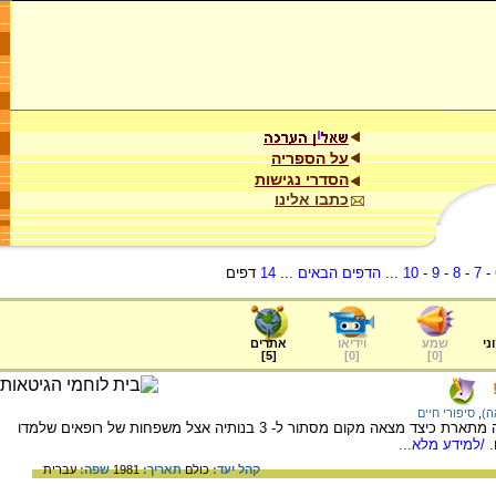
על הספריה
הסדרי נגישות
כתבו אלינו
-
7
-
8
-
9
-
10
...
הדפים הבאים
...
14
דפים
ני
שמע
וידיאו
אתרים
]
5
[
]
0
[
]
0
[
ה)
,
סיפורי חיים
ד"ר פרומה גורביץ' מגטו ויליאמפולה שבקובנה מתארת כיצד מצאה מקום מסתור ל- 3 בנותיה אצל משפחות של רופאים שלמדו
.
/למידע מלא...
קהל יעד:
כולם
תאריך:
1981
שפה:
עברית