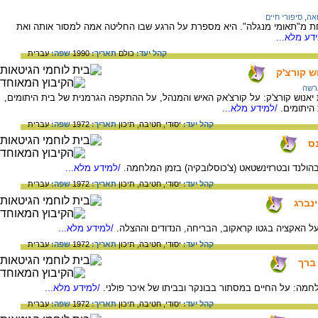
אה
,
סיפורי חיים
אחת מ"תאומי מנגלה". היא מספרת על הרגע שבו החליטה אמה למסור אותה ואת
דע מלא...
קהל יעד:
כולם
תאריך:
1990
שפה:
עברית
ש קורצ'ק
ארשה
יאנוש קורצ'ק: על קורצ'אק האיש והמנהל, על ההתקפה הגרמנית של בית היתומים,
 היתומים.
/למידע מלא...
קהל יעד:
יסודי,
חטיבה,
תיכון
תאריך:
1972
שפה:
עברית
נס
בהולנד ובטרזינשטאט (צ'כוסלובקיה) בזמן המלחמה.
/למידע מלא...
קהל יעד:
יסודי,
חטיבה,
תיכון
תאריך:
1972
שפה:
עברית
ינברג
 על האקציה בגטו קראקוב, הבריחה, הנדודים וההצלה.
/למידע מלא...
קהל יעד:
יסודי,
חטיבה,
תיכון
תאריך:
1972
שפה:
עברית
ברך
חמה: על החיים במסתור בבונקר ובביתו של איכר פולני.
/למידע מלא...
קהל יעד:
יסודי,
חטיבה,
תיכון
תאריך:
1972
שפה:
עברית