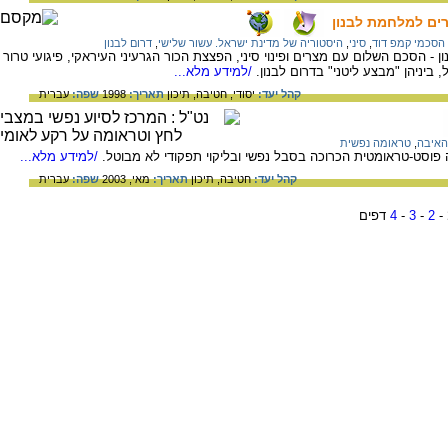
רים למלחמת לבנון
הסכמי קמפ דוד
,
סיני
,
היסטוריה של מדינת ישראל. עשור שלישי
,
דרום לבנון
 - הסכם השלום עם מצרים ופינוי סיני, הפצצת הכור הגרעיני העיראקי, פיגועי טרור
ביניהן "מבצע ליטני" בדרום לבנון.
/למידע מלא...
קהל יעד:
יסודי,
חטיבה,
תיכון
תאריך:
1998
שפה:
עברית
האיבה
,
טראומה נפשית
 פוסט-טראומטית הכרוכה בסבל נפשי ובליקוי תפקודי לא מבוטל.
/למידע מלא...
קהל יעד:
חטיבה,
תיכון
תאריך:
מאי, 2003
שפה:
עברית
-
2
-
3
-
4
דפים