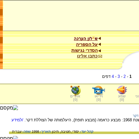
על הספריה
הסדרי נגישות
כתבו אלינו
1
-
2
-
3
-
4
דפים
ני
שמע
וידיאו
אתרים
]
0
[
]
0
[
]
0
[
דקר
ללת דקר.
/למידע
קהל יעד:
יסודי,
חטיבה,
תיכון
תאריך:
1998
שפה:
עברית