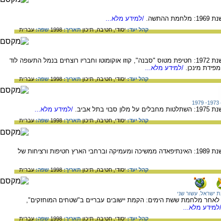
התשה.
/למידע מלא...
קהל יעד:
יסודי,
חטיבה,
תיכון
תאריך:
1998
שפה:
עברית
האירועים החשובים שארעו במדינת ישראל בשנת 1972: חטיפת מטוס "סבנה", קוזו אוקומוטו וחבריו רוצחים בנמל התעופה לוד
פידת מינכן.
/למידע מלא...
קהל יעד:
יסודי,
חטיבה,
תיכון
תאריך:
1998
שפה:
עברית
1
ל אביב.
/למידע מלא...
קהל יעד:
יסודי,
חטיבה,
תיכון
תאריך:
1998
שפה:
עברית
האירועים החשובים שארעו במדינת ישראל בשנת 1989: האינתיפאדה ממשיכה ומעמיקה וברחבי הארץ חטיפות ורציחות של
קהל יעד:
יסודי,
חטיבה,
תיכון
תאריך:
1998
שפה:
עברית
ת ישראל. עשור שני
1967-) - המצב בארץ לאחר מלחמת ששת הימים: הקמת יישובים עבריים ב"שטחים המוחזקים",
למידע מלא...
קהל יעד:
יסודי,
חטיבה,
תיכון
תאריך:
1998
שפה:
עברית