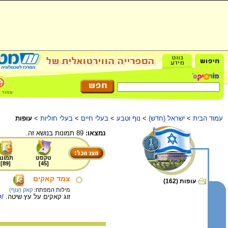
עמוד הבית
>
ישראל (חדש)
>
נוף וטבע
>
בעלי חיים
>
בעלי חוליות
>
עופות
נמצאו:
89 תמונות בנושא זה.
טקסט
תמונה
]
89
[
]
45
[
צמד קאקים
עופות (162)
מילות המפתח:
קאק (עוף)
זוג קאקים על עץ שיטה.
/ל