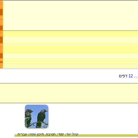
..
12
דפים
קהל יעד:
יסודי,
חטיבה,
תיכון
שפה:
עברית