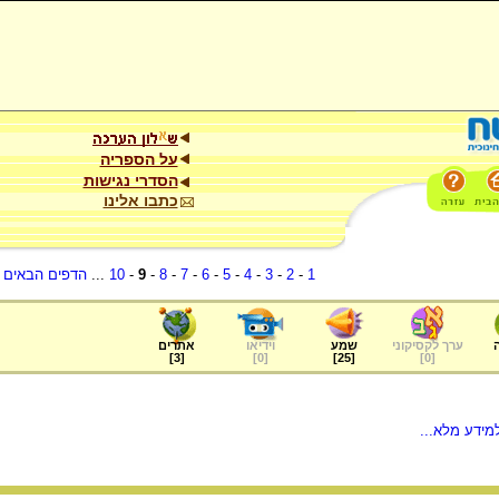
על הספריה
הסדרי נגישות
כתבו אלינו
1
-
2
-
3
-
4
-
5
-
6
-
7
-
8
-
9
-
10
...
הדפים הבאים
.
ערך לקסיקוני
שמע
וידיאו
אתרים
]
3
[
]
0
[
]
25
[
]
0
[
מידע מלא...