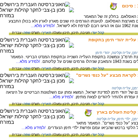
ות האסלאם. בחלק זה של המאמר
 מארצות האסלאם. לטענתו הגורמים היו שונים מארץ לארץ ולא בכולן התבצע
לישראל.
/למידע מלא...
קהל יעד:
חטיבה,
תיכון,
תיכון ומעלה
תאריך:
תש"ס
שפה:
עברית
 עליית יהודי תימן בתקופת
מן)
,
עלייה וקליטה
,
יהודי תימן
שנת תרמ"ב ונמשכה בתקופת העלייה השנייה ובתקופת המנדט הבריטי. המאמר
ונים על קליטתם.
/למידע מלא...
קהל יעד:
חטיבה,
תיכון,
תיכון ומעלה
תאריך:
תש"ס
שפה:
עברית
: לקראת מבצע "על כנפי נשרים"
מן)
,
עלייה וקליטה
 יהודי תימן למדינת ישראל, המשא ומתן עם השלטונות הבריטיים על היציאה
עמדתו ולהתיר ליהודים לצאת מתימן.
/למידע מלא...
קהל יעד:
חטיבה,
תיכון,
תיכון ומעלה
תאריך:
תש"ס
שפה:
עברית
: קליטת העולים בארץ
מן)
,
ילדי תימן
,
עלייה וקליטה
בצע "על כנפי נשרים". המאמר מתאר
הלקוי ברכוש שהביאו עמם ופרשת ילדי תימן הנעדרים.
/למידע מלא...
קהל יעד:
חטיבה,
תיכון,
תיכון ומעלה
תאריך:
תש"ס
שפה:
עברית