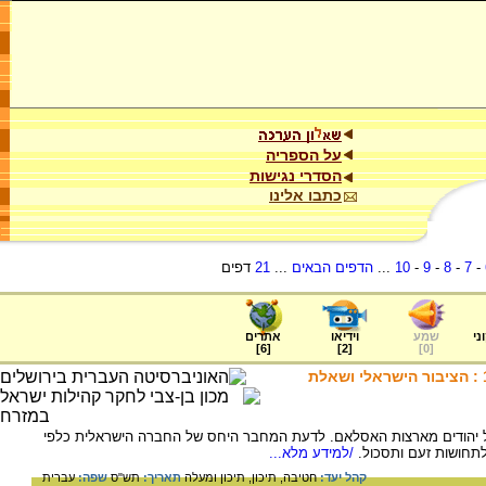
על הספריה
הסדרי נגישות
כתבו אלינו
-
7
-
8
-
9
-
10
...
הדפים הבאים
...
21
דפים
ני
שמע
וידיאו
אתרים
]
6
[
]
2
[
]
0
[
מגמות היסוד ודפוסי העלייה 1967-1948 : הציבור הישראלי ושאלת
ל יהודים מארצות האסלאם. לדעת המחבר היחס של החברה הישראלית כלפי
תחושות זעם ותסכול.
/למידע מלא...
קהל יעד:
חטיבה,
תיכון,
תיכון ומעלה
תאריך:
תש"ס
שפה:
עברית