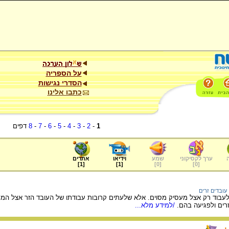
על הספריה
הסדרי נגישות
כתבו אלינו
1
-
2
-
3
-
4
-
5
-
6
-
7
-
8
דפים
ערך לקסיקוני
שמע
וידיאו
אתרים
]
1
[
]
1
[
]
0
[
]
0
[
עובדים זרים
לעבוד רק אצל מעסיק מסוים. אלא שלעתים קרובות עבודתו של העובד הזר אצל המע
זרים ולפגיעה בהם.
/למידע מלא...