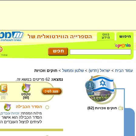
עמוד הבית
>
ישראל (חדש)
>
שלטון וממשל
>
חוקים וזכויות
נמצאו:
62 פריטים בנושא זה.
טקסט
תמונה
]
0
[
]
60
[
הסדר הכבילה
חוקים וזכויות (62)
מילות המפתח:
זכויות עובדים
,
הסדר הכבילה הוא אישור 
לעיתים לניצול העובדים ה