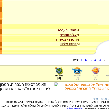
על הספריה
הסדרי נגישות
כתבו אלינו
-
2
-
3
-
4
-
5
-
6
-
7
דפים
ני
שמע
וידיאו
אתרים
]
6
[
]
0
[
]
0
[
התחייה? על מקומה של האשה
(1903-1882) : ד. נשים "עובדות" ו"חברות" במפעל
,
מעמד האישה
המתח שהיה קיים ביישוב בין שמרנות למסורת. מסקנת המאמר היא שבתחום
ת זכויות וזכו להערכה רבה על תרומתן לחינוך הילדים ולהנחלת הלשון העברית, אבל