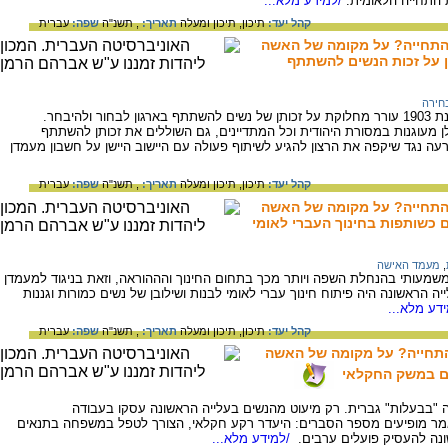
 התחייה הלאומית.
/למידע מלא...
קהל יעד:
תיכון,
תיכון ומעלה
תאריך:
, תשנ"ה
שפה:
עברית
התחייה? על מקומה של האשה
1903-1882) : ג. הדיון על זכות הנשים להשתתף
חירה
כינוס הכנסיה הארצישראלית בזכרון יעקב בשנת 1903 עורר מחלוקת על זכותן של נשים להשתתף בארגון לבחור ולהיבחר.
ן מעוגנות במסורת היהודית וכל המתדיינים, גם השוללים את זכותן להשתתף
ה נגד שיקפה את הרצון להגיע לשיתוף פעולה עם היישוב היישן על חשבון מעמדן
קהל יעד:
תיכון,
תיכון ומעלה
תאריך:
, תשנ"ה
שפה:
עברית
התחייה? על מקומה של האשה
,
מעמד האישה
שמעותי בהנחלת השפה ויותר מכך בתחום החינוך והההוראה, וזאת בניגוד למעמדן
 הראשונה היה פיתוח חינוך עברי לאומי לבנות ושילובן של נשים כמורות וגננות
דע מלא...
קהל יעד:
תיכון,
תיכון ומעלה
תאריך:
, תשנ"ה
שפה:
עברית
התחייה? על מקומה של האשה
"בבעלות" גברית. רק מיעוט מהנשים בעלייה הראשונה עסקו בעבודה
אמר מופיעים מספר הסברים: היעדר רקע חקלאי, הצורך לטפל במשפחה בתנאים
ונה להעסיק פועלים ערבים.
/למידע מלא...