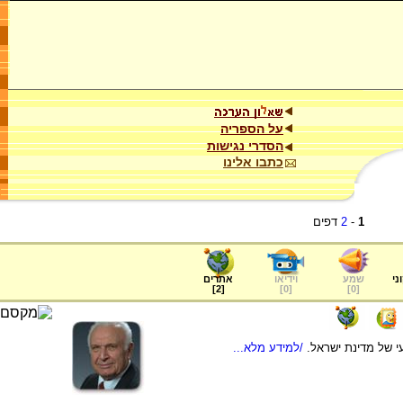
על הספריה
הסדרי נגישות
כתבו אלינו
1
-
2
דפים
ני
שמע
וידיאו
אתרים
]
2
[
]
0
[
]
0
[
י של מדינת ישראל.
/למידע מלא...