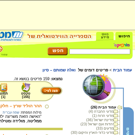
עמוד הבית
>
פריטים דומים של
ואלה שמותם – סיון
נמצאו:
159 פריטים בנושא זה.
טקסט
תמונה
]
1
[
]
155
[
ההר הוליד שרץ – חלק 
עמוד הבית (26)
מדעי החברה (4)
מילות המפתח:
שפה עברית
מדעי הרוח (1)
"האישה הזאת משריצה ילדי
מדינת ישראל (36)
ממליטה
,
מולידה
ו
מטילה
יהדות ועם ישראל (23)
מדעים (33)
מדעי כדור-הארץ והיקום (30)