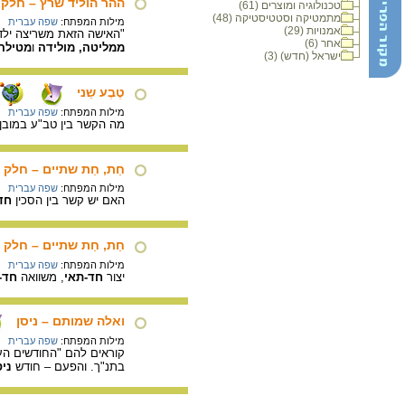
ההר הוליד שרץ – חלק 
טכנולוגיה ומוצרים (61)
מתמטיקה וסטטיסטיקה (48)
מילות המפתח:
שפה עברית
אמנויות (29)
"האישה הזאת משריצה ילדי
אחר (6)
ממליטה, מולידה
ו
מטילה
ישראל (חדש) (3)
טֶבֶע שֵני
מילות המפתח:
שפה עברית
מה הקשר בין טב"ע במובן
חַת, חַת שתיים – חלק 
מילות המפתח:
שפה עברית
האם יש קשר בין הסכין
חד
חַת, חַת שתיים – חלק 
מילות המפתח:
שפה עברית
יצור
חד-תאי
, משוואה
חד-
ואלה שמותם – ניסן
מילות המפתח:
שפה עברית
קוראים להם "החודשים העב
בתנ"ך. והפעם – חודש
ניס