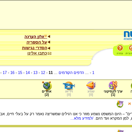
על הספריה
הסדרי נגישות
כתבו אלינו
1
- ...
הדפים הקודמים
...
11
-
12
-
13
-
14
-
15
-
16
-
17
-
ערך לקסיקוני
שמע
וידיאו
אתרים
]
2
[
]
0
[
]
0
[
]
1
[
א
ם" – היום המשפט נשמע מוזר כי אנו רגילים שמשריצה נאמר רק על בעלי חיים, אב
, למִן המקרא ועד היום.
/למידע מלא...