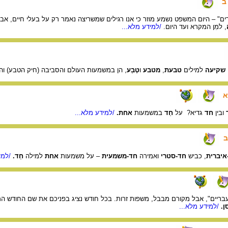
ב
ם" – היום המשפט נשמע מוזר כי אנו רגילים שמשריצה נאמר רק על בעלי חיים, אב
, למִן המקרא ועד היום.
/למידע מלא...
שקיעה
למילים
טבעת
,
מטבע
ו
טֶבַע
, הן במשמעות העולם והסביבה (חיק הטבע) וה
א
ובין
חד
גדיא? על
חַד
במשמעות
אחת.
/למידע מלא...
ב
איברית
, כביש
חד-סטרי
ואמירה
חד-משמעית
– על משמעות
אחת
למילה
חַד.
/למי
ריים", אבל מקורם מבבל, משפות זרות. בכל חודש נציג בפניכם את שם החודש המתא
ן.
/למידע מלא...