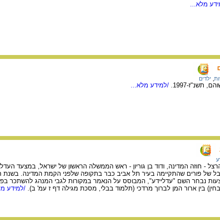
דע מלא...
ת
,
ילדים
 תשנ"ז-1997.
/למידע מלא...
ע
צל - חוזה המדינה, ודוד בן גוריון - ראש הממשלה הראשון של ישראל, במצעד העדליידע
עברי, ומתוך כ-200 הצעות נבחר השם "עדליידע", המבוסס על הנאמר במקורות לגבי המנהג להשתכ
ין) בין ארור המן לברוך מרדכי (תלמוד בבלי, מסכת מגילה דף ז עמ' ב).
/למידע מל