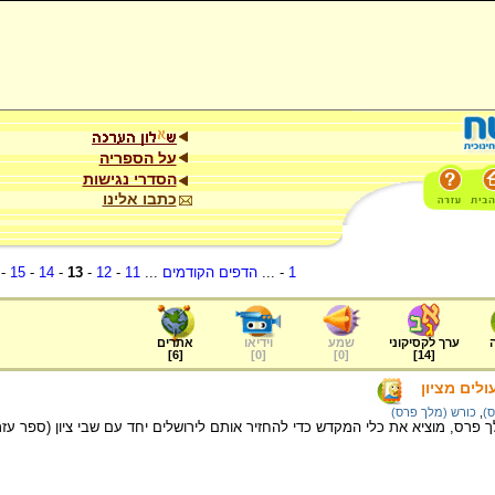
על הספריה
הסדרי נגישות
כתבו אלינו
1
- ...
הדפים הקודמים
...
11
-
12
-
13
-
14
-
15
-
ערך לקסיקוני
שמע
וידיאו
אתרים
]
6
[
]
0
[
]
0
[
]
14
[
לים מציון
ס)
,
כורש (מלך פרס)
פרס, מוציא את כלי המקדש כדי להחזיר אותם לירושלים יחד עם שבי ציון (ספר עזרא,