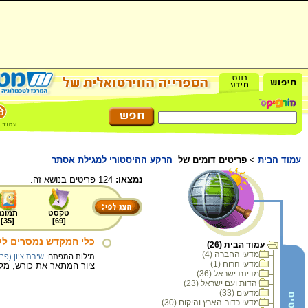
עמוד הבית
>
פריטים דומים של
הרקע ההיסטורי למגילת אסתר
נמצאו:
124 פריטים בנושא זה.
טקסט
תמונה
]
35
[
]
69
[
כלי המקדש נמסרים לעו
עמוד הבית (26)
מדעי החברה (4)
מילות המפתח:
שיבת ציון (פר
מדעי הרוח (1)
ציור המתאר את כורש, מלך 
מדינת ישראל (36)
יהדות ועם ישראל (23)
מדעים (33)
מדעי כדור-הארץ והיקום (30)