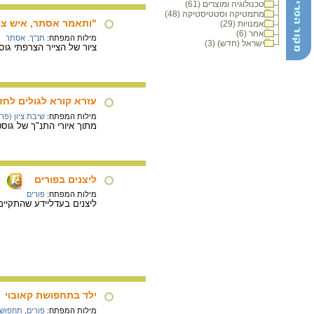
טכנולוגיה ומוצרים (61)
מתמטיקה וסטטיסטיקה (48)
"ותאמר אסתר, איש צר 
אמנויות (29)
אחר (6)
מילות המפתח:
תנ"ך. אסתר
ישראל (חדש) (3)
ציור של הצייר הצרפתי גוסטב דורה
עזרא קורא לגולים לחזו
מילות המפתח:
שיבת ציון (פר
מתוך איורי התנ"ך של גוסטב דורה
ליצנים בפורים
מילות המפתח:
פורים
ליצנים בעדליידע שהתקיימ
ילד בתחפושת קאובוי
מילות המפתח:
פורים
,
תחפושו