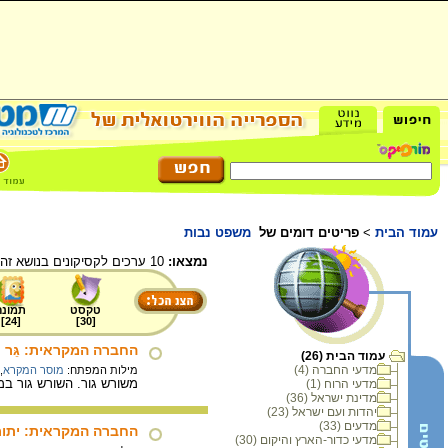
עמוד הבית
>
פריטים דומים של
משפט נבות
נמצאו:
10 ערכים לקסיקונים בנושא זה.
טקסט
תמונה
]
24
[
]
30
[
החברה המקראית: גֵּר
עמוד הבית (26)
מדעי החברה (4)
מילות המפתח:
מוסר המקרא
,
משורש גור. השורש גור ב
מדעי הרוח (1)
מדינת ישראל (36)
יהדות ועם ישראל (23)
מדעים (33)
החברה המקראית: יתו
מדעי כדור-הארץ והיקום (30)