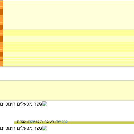
קהל יעד:
חטיבה,
תיכון
שפה:
עברית