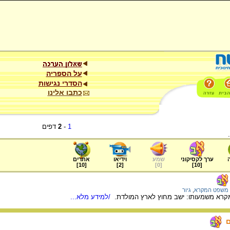
על הספריה
הסדרי נגישות
כתבו אלינו
1
-
2
דפים
ערך לקסיקוני
שמע
וידיאו
אתרים
]
10
[
]
2
[
]
0
[
]
10
[
משפט המקרא
,
גיור
מקרא משמעותו: ישב מחוץ לארץ המולדת.
/למידע מלא...
ם