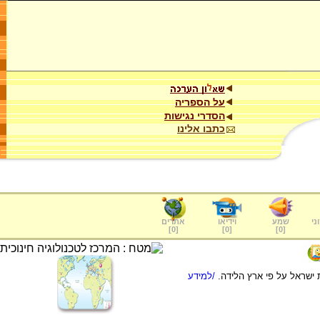
על הספריה
הסדרי נגישות
כתבו אלינו
ני
שמע
וידיאו
אתרים
]
0
[
]
0
[
]
0
[
/למידע