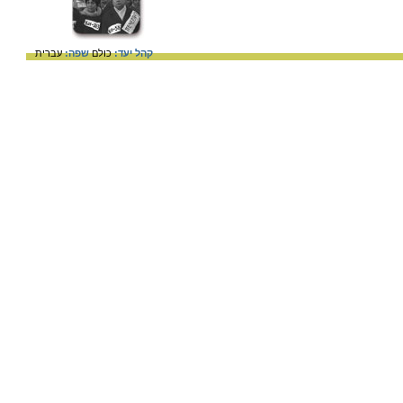
קהל יעד:
כולם
שפה:
עברית