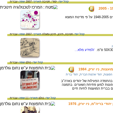
קהל יעד:
יסודי,
חטיבה
תאריך:
2007
שפה:
עברית
מפה המציגה נתונים של העולים לישראל בשנים 1948-2005 על פי מדינות המוצא
קהל יעד:
חטיבה,
תיכון,
תיכון ומעלה
תאריך:
2007
שפה:
עברית
/למידע מלא...
קהל יעד:
כולם
שפה:
עברית
ת, ניו יורק, 1984
הפגנות
,
יהודי ארצות הברית
,
יהודי ברית
ת השנייה של שנות ה- 70 גדלה בהתמדה הפעילות של יהודים בארה"ב
הפגנות למען פתיחת השערים. בתמונה
ם בברית המועצות לחיות חיים
קהל יעד:
כולם
תאריך:
[-]
שפה:
עברית
 בריה"מ, ניו יורק, 1976