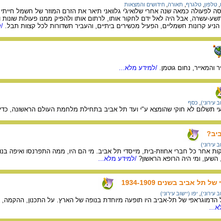
,
טלפון
,
טלגרף
,
תאורה
,
חידושים והמצאות
ה לפעולה כמאה שנה אחרי שלואיג'י גלוואני תיאר את הזרם המוזר של חשמל חייתי 
ע-עשרה, אבל היה לאל ידם לחקור אותו, לרתום אותו ולהפיק ממנו פעולות שונות 
הניע קרונות חשמליים, הפעיל מכשירים ביתיים, והעביר תשדורות לכל קצוות תבל.
/ל
ר והמאייר, נחום גוטמן.
/למידע מלא...
 עירוני)
,
כסף
 תשלום לא חוקי שהומצא ע"י ועד תל אביב בתחילת מלחמת העולם הראשונה, כד
 עירוני)
 אחר כל חברי אחוזת-בית, מייסדי תל אביב. מי הם היו, ממה התפרנסו ואיפה בנו את
השען, ומי היה הרופא הראשון?
/למידע מלא...
ל אביב בשנים 1934-1909
 עירוני)
,
יפו (יישוב עירוני)
הדמוגראפי של תל-אביב היו תופעה מיוחדת בנופה של הארץ. על התכנון, ההקמה, ו
...