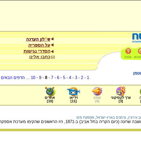
על הספריה
הסדרי נגישות
כתבו אלינו
טמן
1
-
2
-
3
-
4
-
5
-
6
-
7
-
8
-
9
-
10
...
הדפים הבאים
.
ערך לקסיקוני
שמע
וידיאו
אתרים
]
10
[
]
11
[
]
0
[
]
3
[
 עירוני)
,
גרמנים בארץ-ישראל
,
אספקת מים
ה בתל אביב) ב-1871, היו הראשונים שהקימו מערכת אספקת מים מרכזית.