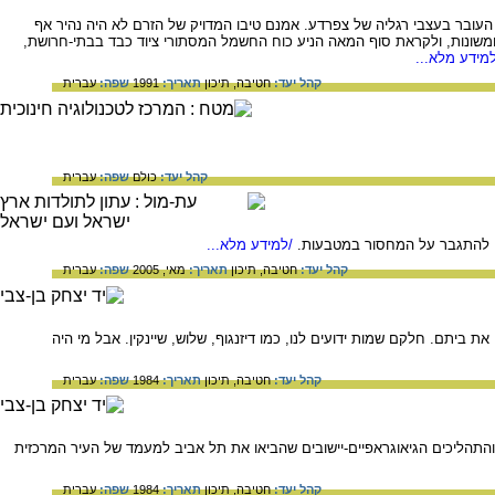
העובר בעצבי רגליה של צפרדע. אמנם טיבו המדויק של הזרם לא היה נהיר אף
ומשונות, ולקראת סוף המאה הניע כוח החשמל המסתורי ציוד כבד בבתי-חרושת,
מידע מלא...
קהל יעד:
חטיבה,
תיכון
תאריך:
1991
שפה:
עברית
קהל יעד:
כולם
שפה:
עברית
י להתגבר על המחסור במטבעות.
/למידע מלא...
קהל יעד:
חטיבה,
תיכון
תאריך:
מאי, 2005
שפה:
עברית
 ביתם. חלקם שמות ידועים לנו, כמו דיזנגוף, שלוש, שיינקין. אבל מי היה
קהל יעד:
חטיבה,
תיכון
תאריך:
1984
שפה:
עברית
התהליכים הגיאוגראפיים-יישובים שהביאו את תל אביב למעמד של העיר המרכזית
קהל יעד:
חטיבה,
תיכון
תאריך:
1984
שפה:
עברית