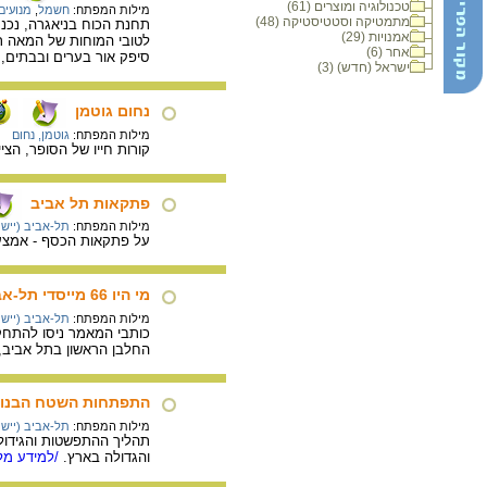
טכנולוגיה ומוצרים (61)
מילות המפתח:
חשמל
,
מנועים
מתמטיקה וסטטיסטיקה (48)
תחנת הכוח בניאגרה, נכנס
אמנויות (29)
לטובי המוחות של המאה תש
אחר (6)
סיפק אור בערים ובבתים, 
ישראל (חדש) (3)
נחום גוטמן
מילות המפתח:
גוטמן, נחום
קורות חייו של הסופר, הציי
פתקאות תל אביב
מילות המפתח:
תל-אביב (יישוב
על פתקאות הכסף - אמצעי
מי היו 66 מייסדי תל-אביב?
מילות המפתח:
תל-אביב (יישוב
כותבי המאמר ניסו להתחקות
החלבן הראשון בתל אביב, 
התפתחות השטח הבנוי של ת
מילות המפתח:
תל-אביב (יישוב
תהליך ההתפשטות והגידול 
והגדולה בארץ.
/למידע מלא