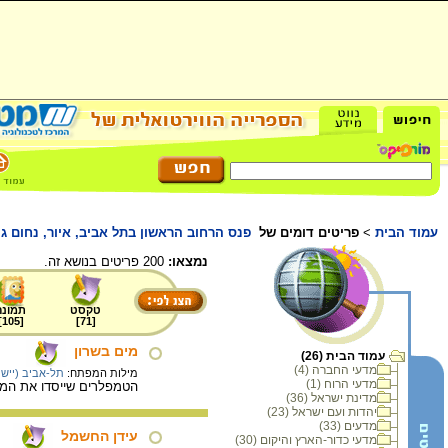
עמוד הבית
>
פריטים דומים של
פנס הרחוב הראשון בתל אביב, איור, נחום גו
נמצאו:
200 פריטים בנושא זה.
טקסט
תמונה
]
105
[
]
71
[
מים בשרון
עמוד הבית (26)
מדעי החברה (4)
מילות המפתח:
תל-אביב (יישוב
מדעי הרוח (1)
הטמפלרים שייסדו את המושבה שרונה (כיום הקרי
מדינת ישראל (36)
יהדות ועם ישראל (23)
מדעים (33)
עידן החשמל
מדעי כדור-הארץ והיקום (30)