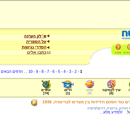
על הספריה
הסדרי נגישות
כתבו אלינו
1
-
2
-
3
-
4
-
5
-
6
-
7
-
8
-
9
-
10
...
הדפים הבאים
.
ערך לקסיקוני
שמע
וידיאו
אתרים
]
74
[
]
1
[
]
0
[
]
6
[
נגד הסכם הידידות בין מצרים לבריטניה, 1936
התיכון
,
בריטניה
,
דה קולוניזציה
הל.
/למידע מלא...