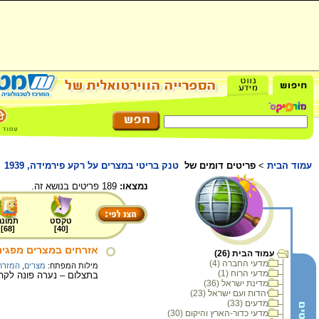
עמוד הבית
>
פריטים דומים של
טנק בריטי במצרים על רקע פירמידה, 1939
נמצאו:
189 פריטים בנושא זה.
טקסט
תמונה
]
68
[
]
40
[
אזרחים במצרים מפגינים 
עמוד הבית (26)
מדעי החברה (4)
מילות המפתח:
מצרים
,
המזרח 
מדעי הרוח (1)
בתצלום – נערה פונה לק
מדינת ישראל (36)
יהדות ועם ישראל (23)
מדעים (33)
מדעי כדור-הארץ והיקום (30)