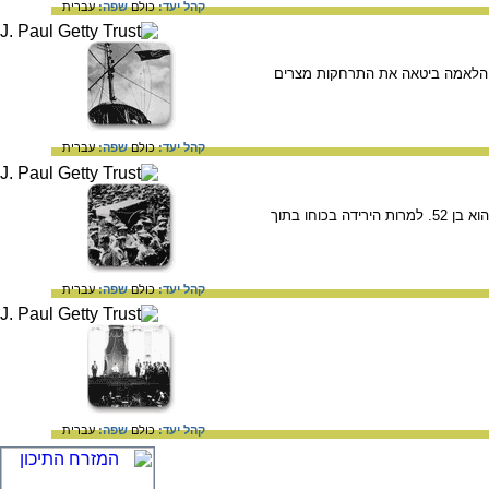
קהל יעד:
כולם
שפה:
עברית
ולאמה "חברת תעלת סואץ" על ידי נשיא מצרים גַמַאל עַבְּד אל נַאצֶר (שלט בשנים 1970-1954). ההלאמה ביטאה את התרחקות מצרים
קהל יעד:
כולם
שפה:
עברית
ב- 28 בספטמבר 1970 נפטר גַמַאל עַבְּד אלנַאצֶר נשיא מצרים בשנים 1970-1954, באופן פתאומי מהתקף לב והוא בן 52. למרות הירידה בכוחו בתוך
קהל יעד:
כולם
שפה:
עברית
קהל יעד:
כולם
שפה:
עברית