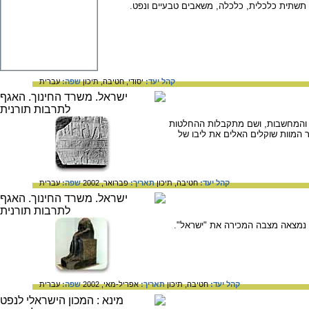
יה, תשתית כלכלית, כלכלה, משאבים טבעיים ונפט.
קהל יעד:
יסודי,
חטיבה,
תיכון
שפה:
עברית
ות והמחשבות, ושם מתקבלות ההחלטות
 המוות שוקלים האלים את ליבו של
קהל יעד:
חטיבה,
תיכון
תאריך:
פברואר, 2002
שפה:
עברית
 נמצאה מצבה המכירה את "ישראל".
קהל יעד:
חטיבה,
תיכון
תאריך:
אפריל-מאי, 2002
שפה:
עברית