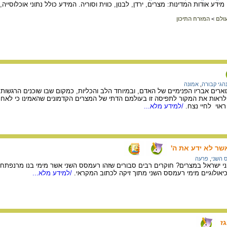
מידע אודות המדינות: מצרים, ירדן, לבנון, כווית וסוריה. המידע כולל נתוני אוכלוסי
עולם
>
המזרח התיכון
הגי קבורה
,
אמונה
ארים אבריו הפנימיים של האדם, ובמיוחד הלב והכליות, כמקום שבו שוכנים הרגש
לראות את המקור לתפיסה זו בעולמם הדתי של המצרים הקדמונים שהאמינו כי לאחר
אוי לחיי נצח.
/למידע מלא...
שר לא ידע את ה'
 השני
,
פרעה
י ישראל במצרים? חוקרים רבים סבורים שזהו רעמסס השני אשר מימי בנו מרנפתח
אולוגיים מימי רעמסס השני מתוך זיקה לכתוב המקראי.
/למידע מלא...
ז