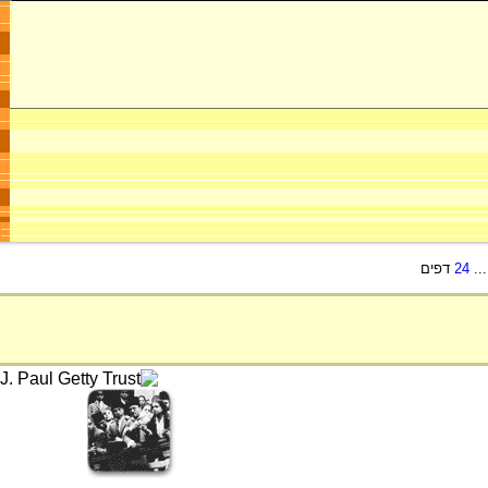
..
24
דפים