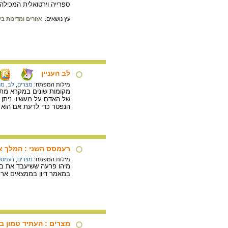
ספרייה וירטואלית המכילה 
עץ נושאים:
אזורים ומדינות ב
לב העניין
מילות המפתח:
מצרים
,
לב
,
מנ
מקומות שונים במקרא מתו
של האדם על מעשיו. ניתן 
הנפטר כדי לדעת אם הוא ר
רעמסס השני : המלך א
מילות המפתח:
מצרים
,
רעמסס
מיהו פרעה ששיעבד את בנ
במאמר דיון בממצאים ארכי
מצרים : העתיד טמון בג