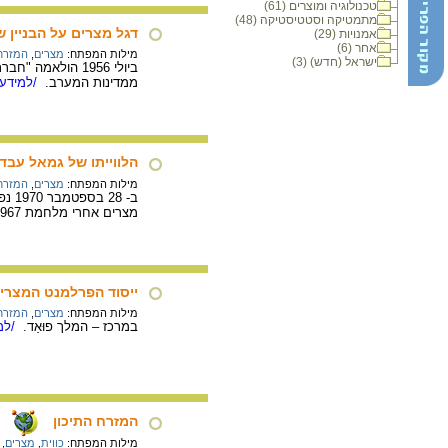
טכנולוגיה ומוצרים (61)
מתמטיקה וסטטיסטיקה (48)
דגל מצרים על הבניין של חבר
אמנויות (29)
אחר (6)
מילות המפתח:
מצרים
,
המזרח 
ישראל (חדש) (3)
ממדינות המערב.
/למידע 
הלווייתו של גמאל עבד אל-נאצר,
מילות המפתח:
מצרים
,
המזרח 
מצרים אחרי מלחמת 1967 בלטו גילויי האבל של העם המצרי, שהעריץ את נאצר.
ייסוד הפרלמנט המצרי, 922
מילות המפתח:
מצרים
,
המזרח 
במרכז – המלך פוּאַד.
/למי
המזרח התיכון
מילות המפתח:
כווית
,
מצרים
,