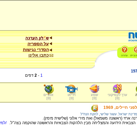
על הספריה
הסדרי נגישות
כתבו אלינו
1
-
2
דפים
ערך לקסיקוני
שמע
וידיאו
אתרים
]
0
[
]
0
[
]
0
[
]
0
[
חיילים, 1969
דינת ישראל. עשור שלישי
,
להקת הנח"ל
נה ארזי (ראשונה משמאל) ואת מירי אלוני (שלישית מימין).
צבאית הידועה והמצליחה מבין הלהקות הצבאיות והראשונה שהוקמה בצה"ל.
/למיד