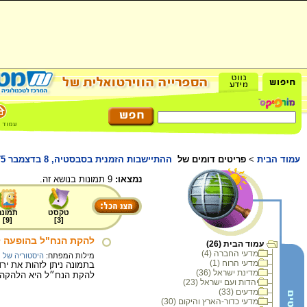
עמוד הבית
>
פריטים דומים של
ההתיישבות הזמנית בסבסטיה, 8 בדצמבר 1975
נמצאו:
9 תמונות בנושא זה.
טקסט
תמונה
]
9
[
]
3
[
להקת הנח"ל בהופעה לפני 
עמוד הבית (26)
מדעי החברה (4)
מילות המפתח:
היסטוריה של מ
מדעי הרוח (1)
בתמונה ניתן לזהות את ירד
מדינת ישראל (36)
להקת הנח״ל היא הלהקה ה
יהדות ועם ישראל (23)
מדעים (33)
מדעי כדור-הארץ והיקום (30)