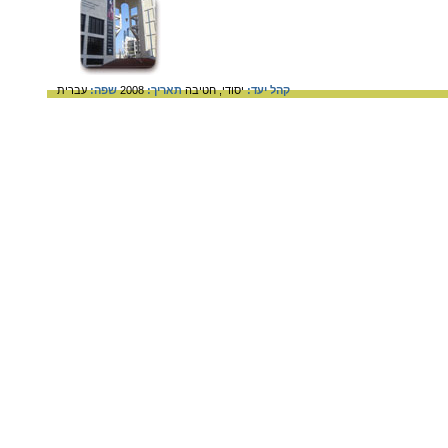
קהל יעד:
יסודי,
חטיבה
תאריך:
2008
שפה:
עברית