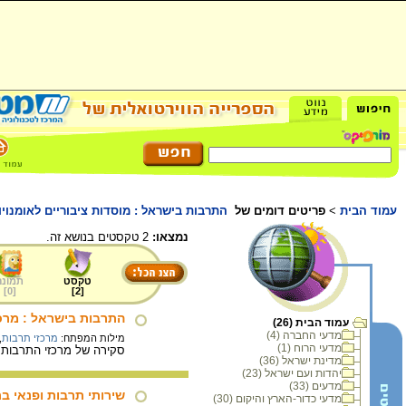
עמוד הבית
>
פריטים דומים של
התרבות בישראל : מוסדות ציבוריים לאומנוי
נמצאו:
2 טקסטים בנושא זה.
טקסט
תמונה
]
0
[
]
2
[
התרבות בישראל : מרכזי
עמוד הבית (26)
מדעי החברה (4)
מילות המפתח:
מרכזי תרבות
,
מדעי הרוח (1)
סקירה של מרכזי התרבות ב
מדינת ישראל (36)
יהדות ועם ישראל (23)
מדעים (33)
שירותי תרבות ופנאי ב
מדעי כדור-הארץ והיקום (30)