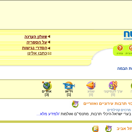
על הספריה
הסדרי נגישות
כתבו אלינו
ות הבמה
ערך לקסיקוני
שמע
וידיאו
אתרים
]
3
[
]
1
[
]
0
[
]
0
[
 תרבות עירוניים ואזוריים
מרכזים קהילתיים
ערי ישראל-היכלי תרבות, מתנסי"ם ואולמות
/למידע מלא...
תל אביב