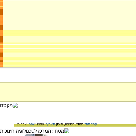
קהל יעד:
יסודי,
חטיבה,
תיכון
תאריך:
1998
שפה:
עברית