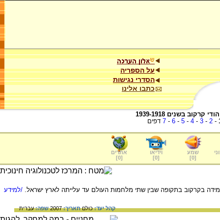
על הספריה
הסדרי נגישות
כתבו אלינו
הודי קרקוב בשנים 1939-1918
-
2
-
3
-
4
-
5
-
6
-
7
דפים
ני
שמע
וידיאו
אתרים
]
0
[
]
0
[
]
0
[
מידה בקרקוב בתקופה שבין שתי מלחמות העולם עד עלייתה לארץ ישראל.
/למידע
קהל יעד:
כולם
תאריך:
2007
שפה:
עברית