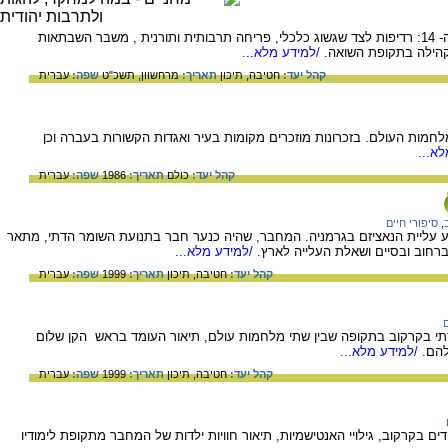
תולדות יהודי קרקוב מאז התיישבו בה במאה ה- 14: רדיפות לצד שגשוג כלכלי, פריחה תרבותית ותורנית , משבר השבתאות
הקהילה בתקופת השואה.
/למידע מלא...
קהל יעד:
חטיבה,
תיכון
תאריך:
מרחשוון, תשכ"ט
שפה:
עברית
חמות העולם. בזכרונות מוזכרים מקומות בעיר ואגדות הקשורות בעברה וכן
א...
קהל יעד:
כולם
תאריך:
1986
שפה:
עברית
,
סיפורי חיים
ע עליית הנאציזם בגרמניה. המחבר, שהיה כנער חבר בתנועת השומר הדתי, מתאר
 ברחוב ובסיים ושאלת העלייה לארץ.
/למידע מלא...
קהל יעד:
חטיבה,
תיכון
תאריך:
1999
שפה:
עברית
ם
י בקרקוב בתקופה שבין שתי מלחמות עולם, תיאור העומד בראש הקן שלום
להם.
/למידע מלא...
קהל יעד:
חטיבה,
תיכון
תאריך:
1999
שפה:
עברית
ים בקרקוב, גילויי האנטישמיות, תיאור חוויות ילדות של המחבר מתקופת לימודיו