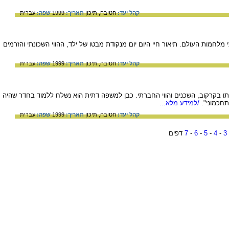
קהל יעד:
חטיבה,
תיכון
תאריך:
1999
שפה:
עברית
 מלחמות העולם. תיאור חיי היום יום מנקודת מבטו של ילד, ההווי השכונתי והזרמים
קהל יעד:
חטיבה,
תיכון
תאריך:
1999
שפה:
עברית
בקרקוב, השכנים והווי החברתי. כבן למשפה דתית הוא נשלח ללמוד בחדר שהיה
חכמוני".
/למידע מלא...
קהל יעד:
חטיבה,
תיכון
תאריך:
1999
שפה:
עברית
3
-
4
-
5
-
6
-
7
דפים