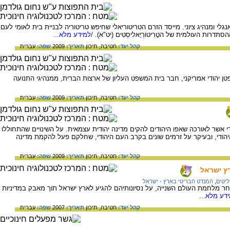
 אנגלי ומנהיג ציוני. מייסד הזרם הטריטוריאלי שחיפש טריטוריה לבניית בית לאומי לעם
רות העולמית של הטֶרִיטוֹרְיָאלִיסְטִים (יט"א).
/למידע מלא...
קהל יעד:
חטיבה,
תיכון
תאריך:
2009
שפה:
עברית
פטן יהודי אמריקני, חבר בית המשפט העליון של ארצות הברית, ממנהיגי התנועה
קהל יעד:
חטיבה,
תיכון
תאריך:
2009
שפה:
עברית
די אשר לאורכה שאפו היהודים להקים מדינה יהודית עצמאית. על השינויים שהתחוללו
פעתם על העם היהודי, ובעיקר על זרמים שונים בקרב העם היהודי, שחלקם פעל להקמת מדינה
קהל יעד:
חטיבה,
תיכון
תאריך:
2009
שפה:
עברית
ץ ישראל
יטים
,
המנדט הבריטי בארץ - ישראל
חר מלחמת העולם השנייה, על נסיונותיהם להגיע לארץ ישראל תוך מאבק במדיניות
דע מלא...
קהל יעד:
חטיבה,
תיכון
תאריך:
2007
שפה:
עברית