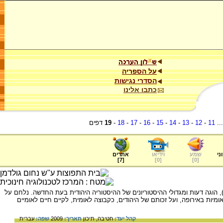
על הספריה
הסדרי נגישות
כתבו אלינו
..
11
-
12
-
13
-
14
-
15
-
16
-
17
-
18
-
19
דפים
ני
שמע
וידיאו
אתרים
]
7
[
]
0
[
]
0
[
ל חייו ופועלו של שמעון דובנוב (1860- 1941), הוגה דעות ומגדולי ההיסטוריונים של ההיסטוריה היהודית בעת החדשה. נלחם על
מיות באירופה, ועל זכותם של היהודים, כקבוצה לאומית, לקיים חיים לאומיים
קהל יעד:
חטיבה,
תיכון
תאריך:
2009
שפה:
עברית