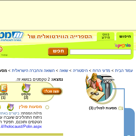
עמוד הבית
>
מדעי הרוח
>
היסטוריה
>
שואה
>
השואה והחברה הישראלית
>
מסעו
נמצאו:
2 טקסטים בנושא זה.
טקסט
תמונה
]
1
[
]
2
[
מסעות פולין
מסעות לפולין (3)
מילות המפתח:
ביקורים באתר
הטקסים ותוכנם, תפקיד העד
c.il//holocaust/Polin.aspx