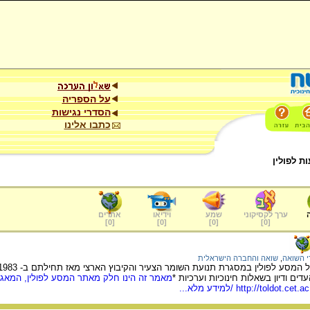
על הספריה
הסדרי נגישות
כתבו אלינו
ת לפולין
ערך לקסיקוני
שמע
וידיאו
אתרים
]
0
[
]
0
[
]
0
[
]
0
[
י השואה
,
שואה והחברה הישראלית
ים ודיון בשאלות חינוכיות וערכיות *
מאמר זה הינו חלק מאתר המסע לפולין, המאג
http://toldot.cet.a
/למידע מלא...