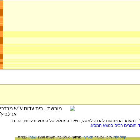
ניתוח התהליכים שעברו על המסע לפולין במסגרת תנועת השומר הצעיר והקיבוץ הארצי מאז תחילתם ב- 1983. במאמר התייחסות להכנה למסע, תיאור המסלול של המסע ובעיותיו, הכנת
ד חומרים רבים בנושא המסע
:
קהל יעד:
תיכון ומעלה
תאריך:
מרחשון אוקטובר, תשנ"ט 1998
שפה:
עברית