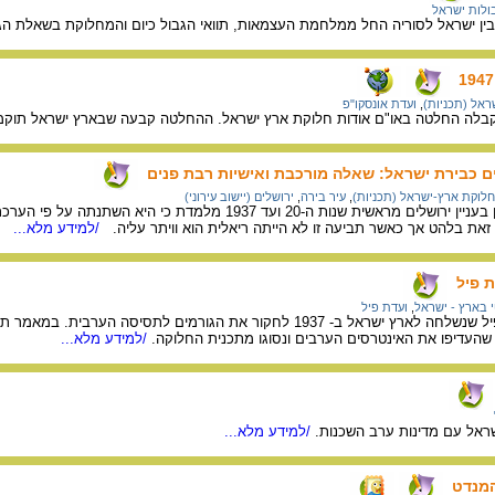
ולות ישראל
בין ישראל לסוריה החל ממלחמת העצמאות, תוואי הגבול כיום והמחלוקת בשאלת הגב
ראל (תכניות)
,
ועדת אונסקו"פ
לים כבירת ישראל: שאלה מורכבת ואישיות רבת פנים
חלוקת ארץ-ישראל (תכניות)
,
עיר בירה
,
ירושלים (יישוב עירוני)
סקירת עמדתו של בן גוריון בעניין ירושלים מראשית שנות ה-
ע זאת בלהט אך כאשר תביעה זו לא הייתה ריאלית הוא וויתר עליה.
/למידע מלא...
 פיל
 בארץ - ישראל
,
ועדת פיל
תיאור עבודתה של ועדת פיל שנשלחה לארץ ישראל ב- 1937 לחקור את הגור
שהעדיפו את האינטרסים הערבים ונסוגו מתכנית החלוקה.
/למידע מלא...
שראל עם מדינות ערב השכנות.
/למידע מלא...
המנדט