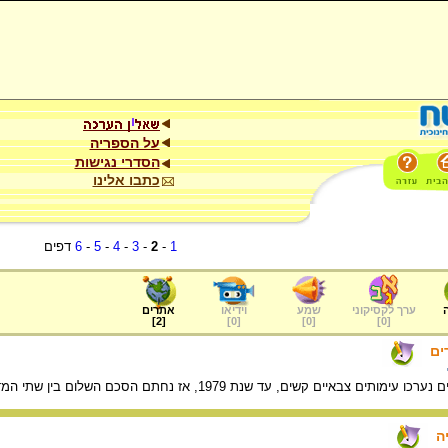
על הספריה
הסדרי נגישות
כתבו אלינו
1
-
2
-
3
-
4
-
5
-
6
דפים
ערך לקסיקוני
שמע
וידיאו
אתרים
]
2
[
]
0
[
]
0
[
]
0
[
ים
 צבאיים קשים, עד שנת 1979, אז נחתם הסכם השלום בין שתי המדינות.
ה