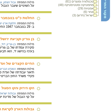
טכנולוגיה ומוצרים (61)
מילות המפתח:
גבול הצפון
,
גב
מתמטיקה וסטטיסטיקה (48)
על השינויים שעבר הגבול 
אמנויות (29)
אחר (6)
ישראל (חדש) (3)
החלטת כ"ט בנובמבר 1947
מילות המפתח:
חלוקת ארץ-יש
ב- 29 בנובמבר 1947 התקבלה החלטה באו"ם אודות חלוקת ארץ ישראל. ההחלטה קבעה שבארץ ישראל תוקמנה שתי מדינות : מדינה יהודית ומדינה ערבית.
בן גוריון וקביעת ירוש
מילות המפתח:
בן-גוריון, דוד
,
בעיניו בהישג יד, הוא תב
החיים הקצרים של ועדת
מילות המפתח:
המנדט הבריטי
פקידי משרד החוץ הבריטי 
הקו הירוק והקו הסגול
מילות המפתח:
גבולות ישראל
על קוי הגבול של מדינת י
גבולות הארץ לקראת 