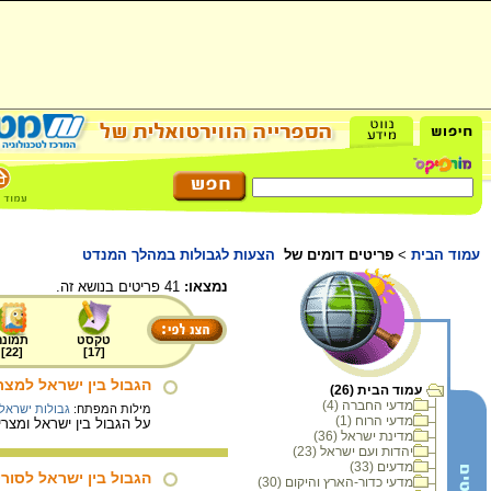
עמוד הבית
>
פריטים דומים של
הצעות לגבולות במהלך המנדט
נמצאו:
41 פריטים בנושא זה.
טקסט
תמונה
]
22
[
]
17
[
הגבול בין ישראל למצר
עמוד הבית (26)
מדעי החברה (4)
מילות המפתח:
גבולות ישראל
מדעי הרוח (1)
על הגבול בין ישראל ומצרים נערכו עימותים
מדינת ישראל (36)
יהדות ועם ישראל (23)
מדעים (33)
הגבול בין ישראל לסורי
מדעי כדור-הארץ והיקום (30)