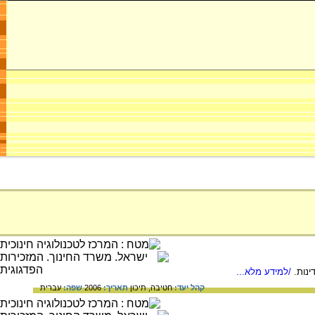
/למידע מלא...
קהל יעד:
חטיבה,
תיכון
תאריך:
2006
שפה:
עברית