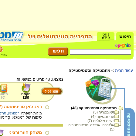
עמוד הבית
>
מתמטיקה וסטטיסטיקה
נמצאו:
48 פריטים בנושא זה.
טקסט
תמונה
]
0
[
]
25
[
רמנוג'אן סריניוואסה (1887- 1920) - הילד שמספרים היו חבריו הטובים
מתמטיקה וסטטיסטיקה (48)
גיאומטריה (5)
מילות המפתח:
רמנוג'אן, סרינ
אריתמטיקה (4)
סיפורו של רָמָנוּגָ'אן סְ
בעיות מילוליות (7)
אלגברה, אנליזה וטריגונומטריה
(5)
משחק חוזר ורציני