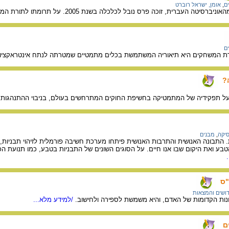
ם
,
אומן, ישראל רוברט
זוכה פרס נובל לכלכלה בשנת 2005. על תרומתו לתורת המשחקים ובמיוחד להבנת תחום המשחקים החוזרים.
ם
 המשחקים היא תיאוריה המשתמשת בכלים מתמטיים שמטרתה לנתח אינטראקציות ב
?
 תפקידיה של המתמטיקה בחשיפת החוקים המתרחשים בעולם, בניבוי ההתנהגות ש
סיקה
,
מבנים
ת. התבונה האנושית והתרבות האנושית פיתחו מערכת חשיבה פורמלית לזיהוי תבניות,
הטבע ואת היקום שבו אנו חיים. על הסוגים השונים של התבניות בטבע, כמו תנועת ה
ושים והמצאות
נות הקדומות של האדם, והיא משמשת לספירה ולחישוב.
/למידע מלא...
ם