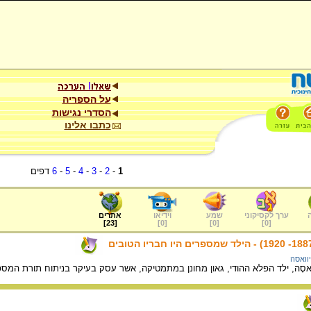
על הספריה
הסדרי נגישות
כתבו אלינו
1
-
2
-
3
-
4
-
5
-
6
דפים
ערך לקסיקוני
שמע
וידיאו
אתרים
]
23
[
]
0
[
]
0
[
]
0
[
יוואסה
רִינִיוַואסָה, ילד הפלא ההודי, גאון מחונן במתמטיקה, אשר עסק בעיקר בניתוח תורת המס