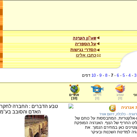
על הספריה
הסדרי נגישות
כתבו אלינו
3
-
4
-
5
-
6
-
7
-
8
-
9
-
10
דפים
ני
שמע
וידיאו
אתרים
]
10
[
]
0
[
]
0
[
 אנרגיה
רווגיה - כלכלה
,
זיהום אוויר
דרו-אלקטריות, המתבססות על כוחם של
ליט החריף של הנוף. האנרגיה המופקת
צטיינים כאן במחירם הנמוך. את
יה למדינות השכנות ובעיקר