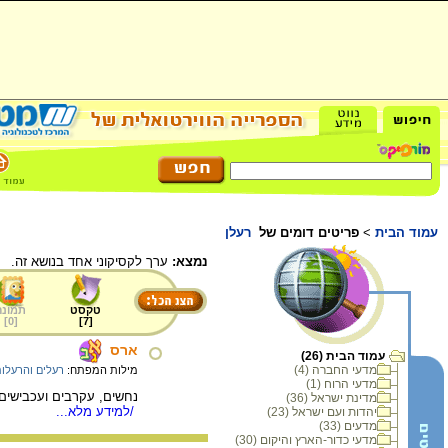
עמוד הבית
>
פריטים דומים של
רעלן
נמצא:
ערך לקסיקוני אחד בנושא זה.
טקסט
תמונה
]
0
[
]
7
[
ארס
עמוד הבית (26)
מדעי החברה (4)
מילות המפתח:
רעלים והרעלו
מדעי הרוח (1)
נחשים, עקרבים ועכבישים 
מדינת ישראל (36)
/למידע מלא...
יהדות ועם ישראל (23)
מדעים (33)
מדעי כדור-הארץ והיקום (30)