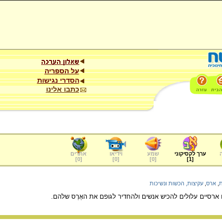
על הספריה
הסדרי נגישות
כתבו אלינו
ערך לקסיקוני
שמע
וידיאו
אתרים
]
0
[
]
0
[
]
0
[
]
1
[
ת
,
ארס
,
עקיצות, הכשות ונשיכות
ארסיים עלולים להכיש אנשים ולהחדיר לגופם את האֶרֶס שלהם.