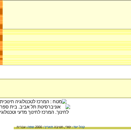
קהל יעד:
יסודי,
חטיבה
תאריך:
2000
שפה:
עברית