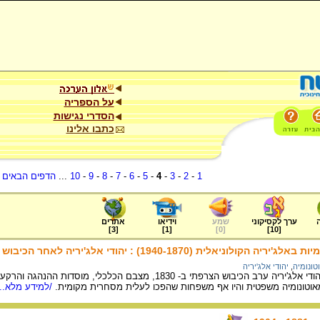
על הספריה
הסדרי נגישות
כתבו אלינו
1
-
2
-
3
-
4
-
5
-
6
-
7
-
8
-
9
-
10
...
הדפים הבאים
.
ערך לקסיקוני
שמע
וידיאו
אתרים
]
3
[
]
1
[
]
0
[
]
10
[
יאלית (1940-1870) : יהודי אלג'יריה לאחר הכיבוש הצרפתי
טונומיה
,
יהודי אלג'יריה
על מעמדם המשפטי של יהודי אלג'יריה ערב הכיבוש הצרפתי ב-
מאוטונומיה משפטית והיו אף משפחות שהפכו לעלית מסחרית מקומית.
/למידע מלא...