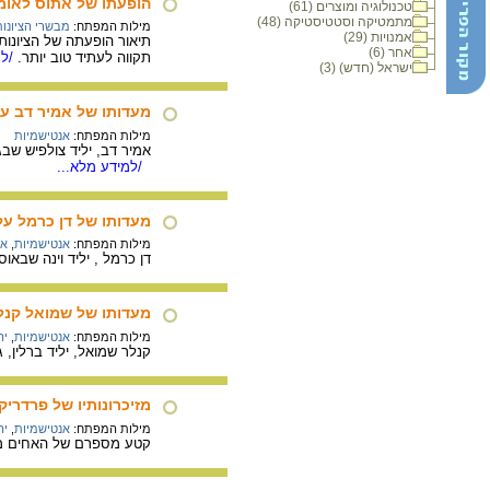
הופעתו של אתוס לאומי, 1881 - 4
טכנולוגיה ומוצרים (61)
מתמטיקה וסטטיסטיקה (48)
מילות המפתח:
מבשרי הציונות
אמנויות (29)
תיאור הופעתה של הציונות
אחר (6)
תקווה לעתיד טוב יותר.
/למ
ישראל (חדש) (3)
מעדותו של אמיר דב על החיים בגר
מילות המפתח:
אנטישמיות
/למידע מלא...
מעדותו של דן כרמל ע
מילות המפתח:
אנטישמיות
,
או
דן כרמל , יליד וינה שבאוסטריה, בשנת 1925. בעדותו מתאר דן כרמל את האנטיש
מעדותו של שמואל קנלר
מילות המפתח:
אנטישמיות
,
יה
קנלר שמואל, יליד ברלין, גרמניה, 1925. בעדותו מספר שמואל על עליית הנאצים לשלטון בשנות ה-30', ועל גילויי אנ
מזיכרונותיו של פרדרי
מילות המפתח:
אנטישמיות
,
יה
קטע מספרם של האחים מנח