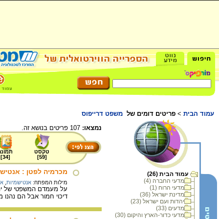
עמוד הבית
>
פריטים דומים של
משפט דרייפוס
נמצאו:
107 פריטים בנושא זה.
טקסט
תמונה
]
34
[
]
59
[
מכרמיה לפטן : אנטישמיות באלג'יריה הקולונ
עמוד הבית (26)
מדעי החברה (4)
מילות המפתח:
אנטישמיות
,
או
מדעי הרוח (1)
מדינת ישראל (36)
דיכוי חמור אבל הם נהנו 
יהדות ועם ישראל (23)
מדעים (33)
מדעי כדור-הארץ והיקום (30)