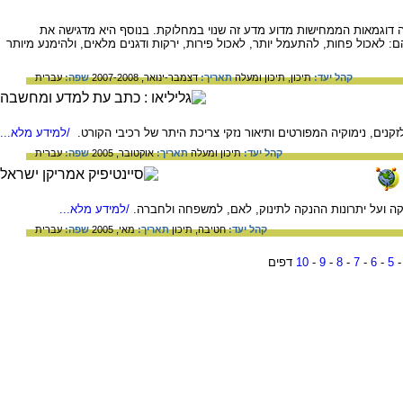
 דוגמאות הממחישות מדוע מדע זה שנוי במחלוקת. בנוסף היא מדגישה את
: לאכול פחות, להתעמל יותר, לאכול פירות, ירקות ודגנים מלאים, ולהימנע מיותר
קהל יעד:
תיכון,
תיכון ומעלה
תאריך:
דצמבר-ינואר, 2007-2008
שפה:
עברית
קנים, נימוקיה המפורטים ותיאור נזקי צריכת היתר של רכיבי הקורט.
/למידע מלא...
קהל יעד:
תיכון ומעלה
תאריך:
אוקטובר, 2005
שפה:
עברית
ה ועל יתרונות ההנקה לתינוק, לאם, למשפחה ולחברה.
/למידע מלא...
קהל יעד:
חטיבה,
תיכון
תאריך:
מאי, 2005
שפה:
עברית
5
-
6
-
7
-
8
-
9
-
10
דפים