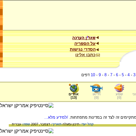
על הספריה
הסדרי נגישות
כתבו אלינו
3
-
4
-
5
-
6
-
7
-
8
-
9
-
10
דפים
ני
שמע
וידיאו
אתרים
]
13
[
]
0
[
]
0
[
תקיימים זה לצד זה במדינות מתפתחות.
/למידע מלא...
קהל יעד:
תיכון ומעלה
תאריך:
דצמבר, 2007
שפה:
עברית