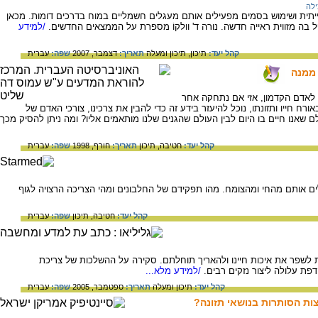
לה
תית ושימוש בסמים מפעילים אותם מעגלים חשמליים במוח בדרכים דומות. מכאן
ה מזווית ראייה חדשה. נורה ד' וולקוֹ מספרת על הממצאים החדשים.
/למידע
קהל יעד:
תיכון,
תיכון ומעלה
תאריך:
דצמבר, 2007
שפה:
עברית
 ממנה
 לאדם הקדמון, אזי אם נתחקה אחר
אורח חייו ותזונתו, נוכל להיעזר בידע זה כדי להבין את צרכינו, צורכי האדם של
אנו חיים בו היום לבין העולם שהגנים שלנו מותאמים אליו? ומה ניתן להסיק מכך
קהל יעד:
חטיבה,
תיכון
תאריך:
חורף, 1998
שפה:
עברית
ים אותם מהחי ומהצומח. מהו תפקידם של החלבונים ומהי הצריכה הרצויה לגוף
קהל יעד:
חטיבה,
תיכון
שפה:
עברית
ות לשפר את איכות חיינו ולהאריך תוחלתם. סקירה על ההשלכות של צריכת
פת עלולה ליצור נזקים רבים.
/למידע מלא...
קהל יעד:
תיכון ומעלה
תאריך:
ספטמבר, 2005
שפה:
עברית
ות הסותרות בנושאי תזונה?