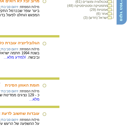
מרוב זבל לא רואים את
טכנולוגיה ומוצרים (61)
מתמטיקה וסטטיסטיקה (48)
מילות המפתח:
זיהום סביבתי
,
אמנויות (29)
ביער עופר שבכרמל התקיים
אחר (6)
המפגש הוחלט לפעול בדחי
ישראל (חדש) (3)
הגלובליזציה עוברת כל 
מילות המפתח:
זיהום סביבתי
,
בשנת 1994 חתמה
וביבשה.
/למידע מלא...
חומת האוזון הסינית
מילות המפתח:
זיהום סביבתי
כ - 129 נציגים ממדינות שונות ברחבי העולם הגיעו לועידת מונטריאול שנערכה בעיר בייג'ינג שבסין. מטרתו העיקרית של הכנס היא הפחתת כמות החומרים המדלדלים את שכבת האוזון.
מלא...
עובדות שחשוב לדעת א
מילות המפתח:
זיהום סביבתי
,
על ההשפעה של הרעש על ה