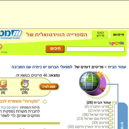
עמוד הבית
>
פריטים דומים של
למפעלי הברום יש כימיה עם הסביבה
נמצאו:
46 פריטים בנושא זה.
טקסט
תמונה
]
6
[
]
25
[
"מקורות" משפרת לכם 
עמוד הבית (26)
מדעי החברה (4)
מילות המפתח:
זיהום סביבתי
מדעי הרוח (1)
לחברת מקורות (ספקית המ
מדינת ישראל (36)
מתקנים שונים) כדי לשפר 
יהדות ועם ישראל (23)
מדעים (33)
מדעי כדור-הארץ והיקום (30)