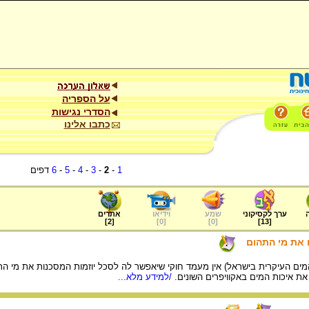
על הספריה
הסדרי נגישות
כתבו אלינו
1
-
2
-
3
-
4
-
5
-
6
דפים
ערך לקסיקוני
שמע
וידיאו
אתרים
]
2
[
]
0
[
]
0
[
]
13
[
את מי התהום
ים העיקרית בישראל) אין מעמד חוקי שיאפשר לה לסכל יוזמות המסכנות את מי הת
את איכות המים באקוויפרים השונים.
/למידע מלא...