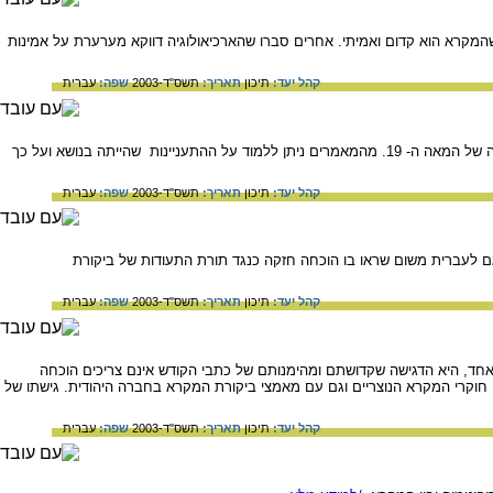
המקרא הוא קדום ואמיתי. אחרים סברו שהארכיאולוגיה דווקא מערערת על אמינות
קהל יעד:
תיכון
תאריך:
תשס"ד-2003
שפה:
עברית
סקירת התגובות היהודיות לתגליות הארכיאולוגיות במסופוטמיה כפי שפורסמו בעיתונות העברית במחצית השניה של המאה ה- 19. מהמאמרים ניתן ללמוד על ההתעניינות שהייתה בנושא ועל כך
קהל יעד:
תיכון
תאריך:
תשס"ד-2003
שפה:
עברית
גם לעברית משום שראו בו הוכחה חזקה כנגד תורת התעודות של ביקורת
קהל יעד:
תיכון
תאריך:
תשס"ד-2003
שפה:
עברית
כיאולוגיות באופן דו-ערכי. מצד אחד, היא הדגישה שקדושתם ומהימנותם של כתבי הקודש אינם צריכים הוכחה
וקרי המקרא הנוצריים וגם עם מאמצי ביקורת המקרא בחברה היהודית. גישתו של
קהל יעד:
תיכון
תאריך:
תשס"ד-2003
שפה:
עברית