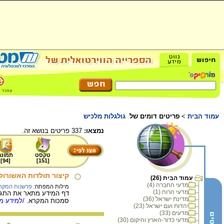
עמוד הבית
>
פריטים דומים של
גולגלות מלכיש
נמצאו:
337 פריטים בנושא זה.
טקסט
תמונה
]
94
[
]
151
[
קיצור תולדות האשורולו
עמוד הבית (26)
מדעי החברה (4)
מילות המפתח:
פרשנות המקר
מדעי הרוח (1)
דף המידע מתאר את התגובו
מדינת ישראל (36)
סמכות המקרא.
/למידע מל
יהדות ועם ישראל (23)
מדעים (33)
מדעי כדור-הארץ והיקום (30)