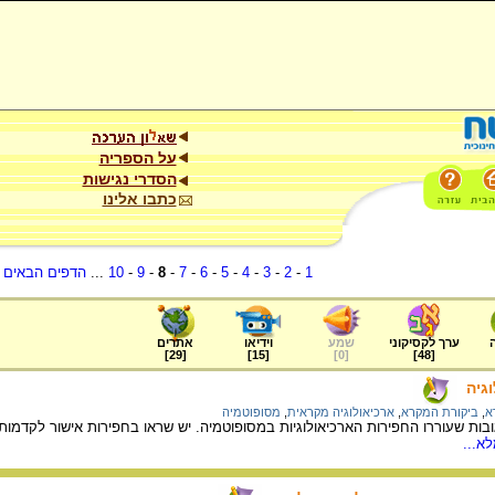
על הספריה
הסדרי נגישות
כתבו אלינו
1
-
2
-
3
-
4
-
5
-
6
-
7
-
8
-
9
-
10
...
הדפים הבאים
.
ערך לקסיקוני
שמע
וידיאו
אתרים
]
29
[
]
15
[
]
0
[
]
48
[
גיה
א
,
ביקורת המקרא
,
ארכיאולוגיה מקראית
,
מסופוטמיה
ת שעוררו החפירות הארכיאולוגיות במסופוטמיה. יש שראו בחפירות אישור לקדמות 
א...