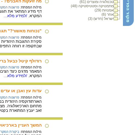
מה זועקות האבנים? - 
טכנולוגיה ומוצרים (61)
מתמטיקה וסטטיסטיקה (48)
מילות המפתח:
פרשנות המקר
אמנויות (29)
דף מידע המתאר את תגובות
אחר (6)
המקרא.
/למידע מלא...
ישראל (חדש) (3)
"נכוחות מאשור?" תגוב
מילות המפתח:
פרשנות המקר
שבתקופה זו רווחה התפיס
רודולף קיטל כבעל ברי
מילות המפתח:
פרשנות המקר
המאמר מדגים כיצד הציבור
המקרא.
/למידע מלא...
עדות עץ ואבן או עדים
מילות המפתח:
פרשנות המקר
מתחום הארכיאולוגיה. מצ
זאב יעבץ המתוארת בקטע ה
המשך העניין בארכיאול
מילות המפתח:
ביקורת המקר