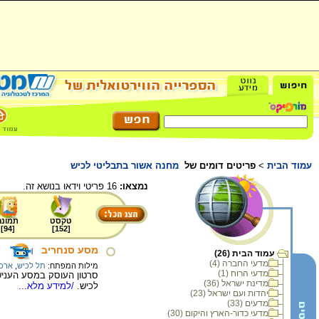
עמוד הבית
>
פריטים דומים של
מחנה אשור בתבליטי לכיש
נמצאו:
16 פריטי וידאו בנושא זה.
טקסט
תמונה
]
94
[
]
152
[
מסע סנחריב
עמוד הבית (26)
מדעי החברה (4)
מילות המפתח:
תל לכיש
,
ארכי
מדעי הרוח (1)
מדינת ישראל (36)
לכיש.
/למידע מלא...
יהדות ועם ישראל (23)
מדעים (33)
מדעי כדור-הארץ והיקום (30)