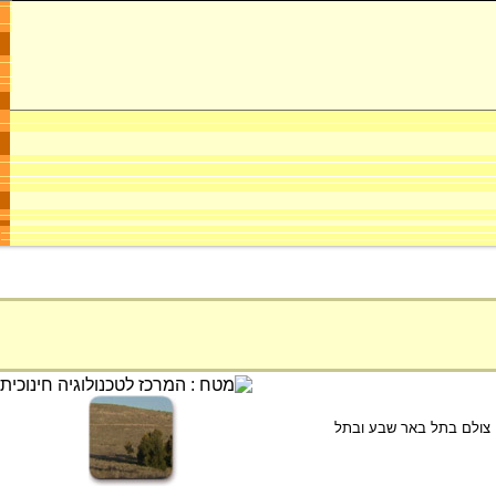
א הארכיאולוגי. הסרטון צולם בתל באר שבע ובתל