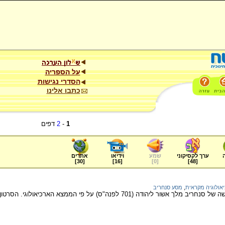
על הספריה
הסדרי נגישות
כתבו אלינו
1
-
2
דפים
ערך לקסיקוני
שמע
וידיאו
אתרים
]
30
[
]
16
[
]
0
[
]
48
[
אולוגיה מקראית
,
מסע סנחריב
סרטון העוסק במסע הענישה של סנחריב מלך אשור ליהודה (701 לפנה"ס) על פי הממצ