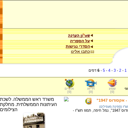
על הספריה
הסדרי נגישות
כתבו אלינו
1
-
2
-
3
-
4
-
5
-
6
דפים
ני
שמע
וידיאו
אתרים
]
0
[
]
0
[
]
0
[
סודוס 1947"
ש"ז (ספינת מעפילים)
ספינת המעפילים "יציאת אירופה תש"ז - אקסודוס 1947", נמל חיפה, תמוז תש"ז -