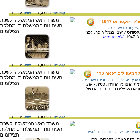
קהל יעד:
חטיבה,
תיכון
שפה:
עברית
 אקסודוס 1947"
ש"ז (ספינת מעפילים)
מעפילים על הספינה "יציאת אירופה תש"ז - אקסודוס 1947" בנמל חיפה, לפני
19.
/למידע מלא...
קהל יעד:
חטיבה,
תיכון
שפה:
עברית
ת המעפילים "פאריטה"
ארץ - ישראל
,
פריטה (ספינת מעפילים)
 התנועה הרוויזיוניסטית - ארגון
וחבאו מעפילים רבים בבתיהם של
קהל יעד:
חטיבה,
תיכון
שפה:
עברית
ארץ - ישראל
,
מדינת היהודים (ספינת
 לפני הגירוש לקפריסין בידי