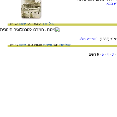
ע מלא...
קהל יעד:
חטיבה,
תיכון
שפה:
עברית
1882).
/למידע מלא...
קהל יעד:
כולם
תאריך:
תשס"ג 2003
שפה:
עברית
-
3
-
4
-
5
-
6
דפים