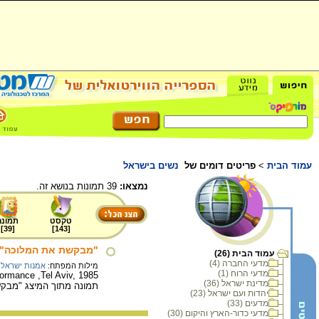
עמוד הבית
>
פריטים דומים של
נשים בישראל
נמצאו:
39 תמונות בנושא זה.
טקסט
תמונה
]
39
[
]
143
[
"מבקשת את המלוכה" [1
עמוד הבית (26)
מדעי החברה (4)
מילות המפתח:
אמנות ישראלי
מדעי הרוח (1)
ormance ,Tel Aviv, 1985.
מדינת ישראל (36)
תמונה מתוך המיצג "מבקשת את
יהדות ועם ישראל (23)
מדעים (33)
מדעי כדור-הארץ והיקום (30)