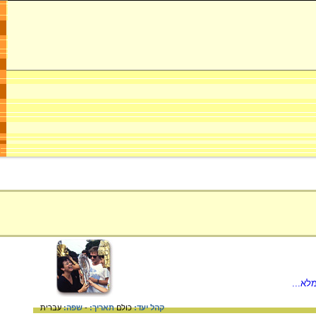
לא...
קהל יעד:
כולם
תאריך:
-
שפה:
עברית