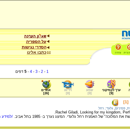
על הספריה
הסדרי נגישות
כתבו אלינו
1
-
2
-
3
-
4
-
5
דפים
ערך לקסיקוני
שמע
וידיאו
אתרים
]
26
[
]
0
[
]
0
[
]
9
[
]
ת
,
פמיניזם
,
גלעדי, רחל
Rachel Giladi, Looking for my kingdom, Perf
 המלוכה" של האמנית רחל גלעדי. המיצג נערך ב- 1985 בתל אביב.
/למידע מ