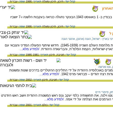
קהל יעד:
תיכון,
תיכון ומעלה
תאריך:
1995
שפה:
עברית
אחרון
תיאור שעותיה האחרונות של פרומקה בבונקר בבנדין ב- 1 באוגוסט 1943.הבונקר נתגלה כנראה בעקבות הלשנה ו-7 יושביו
קהל יעד:
תיכון,
תיכון ומעלה
תאריך:
1995
שפה:
עברית
ז'
י בארץ - ישראל
,
הגנה (ארגון)
,
ארגוני הגנה
על התמורות בהתגבשות הכוח הצבאי בתקופת מלחמת העולם השנייה (1945-1939). חידוש שיתוף הפעולה המדיני והצבאי עם
הארץ-ישראליות, הקמת הפלמ"ח, והבריגאדה היהודית.
/למידע מלא...
קהל יעד:
חטיבה,
תיכון
תאריך:
1985-1981
שפה:
עברית
,
גטו וארשה
וניים באוכלוסייה היהודית על ידי התליינים ההיטלריים בדרכים שונות ומשונות
 רצח יהודים – פברואר-מרס 1942.
/למידע מלא...
קהל יעד:
חטיבה,
תיכון
תאריך:
2002
שפה:
עברית
חק
,
סיפורי חיים
וילנה, את תחושותיה כלפי יעקב גנס ראש המשטרה היהודית ויושב ראש היודנרט
י הגרמנים ואת הצלתה על ידי אמה.
/למידע מלא...
קהל יעד:
כולם
תאריך:
2001
שפה:
עברית