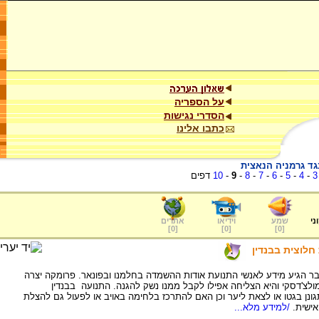
על הספריה
הסדרי נגישות
כתבו אלינו
גד גרמניה הנאצית
3
-
4
-
5
-
6
-
7
-
8
-
9
-
10
דפים
ני
שמע
וידיאו
אתרים
]
0
[
]
0
[
]
0
[
לוצית בבנדין
ר הגיע מידע לאנשי התנועת אודות ההשמדה בחלמנו ובפונאר. פרומקה יצרה
מולצ'דסקי והיא הצליחה אפילו לקבל ממנו נשק להגנה. התנועה בבנדין
ן בגטו או לצאת ליער וכן האם להתרכז בלחימה באויב או לפעול גם להצלת
ישית.
/למידע מלא...