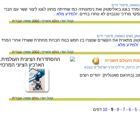
בשואה
,
סיפורי חיים
רד בגטו ביאליסטוק ואת ניסיונותיה כמי שחייתה מחוץ לגטו ליצור קשר עם חברי
ד מרדכי טננבוים לא נותרו בחיים.
/למידע מלא...
קהל יעד:
כולם
תאריך:
2002
שפה:
עברית
טוק
,
נשים בשואה
,
סיפורי חיים
סטוק מתארת את הקשרים שנוצרו בין חמש בנות חברות מחתרת ששרדו אחרי המרד
/למידע מלא...
קהל יעד:
כולם
תאריך:
2002
שפה:
עברית
מת העולם השנייה
ית
,
כרזות
,
חיילים ארץ-ישראליים בצבא
ב (בתרגום מאנגלית): יהודים רוצים
קהל יעד:
כולם
שפה:
עברית
5
-
6
-
7
-
8
-
9
-
10
דפים