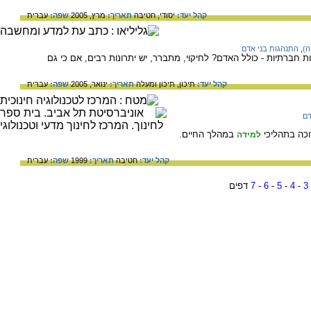
קהל יעד:
יסודי,
חטיבה
תאריך:
מרץ, 2005
שפה:
עברית
ה)
,
התנהגות בני אדם
ת חברתיות - כולל האדם? לחיקוי, מתברר, יש יתרונות רבים, אם כי גם
קהל יעד:
תיכון,
תיכון ומעלה
תאריך:
ינואר, 2005
שפה:
עברית
דם
וכה בתהליכי
במהלך החיים.
למידה
קהל יעד:
חטיבה
תאריך:
1999
שפה:
עברית
3
-
4
-
5
-
6
-
7
דפים