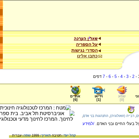
על הספריה
הסדרי נגישות
כתבו אלינו
-
2
-
3
-
4
-
5
-
6
-
7
דפים
ני
שמע
וידיאו
אתרים
]
6
[
]
1
[
]
0
[
ם
,
רבייה (זואולוגיה)
,
התנהגות בני אדם
,
 בעלי החיים ובני האדם.
/למידע
קהל יעד:
חטיבה
תאריך:
1999
שפה:
עברית